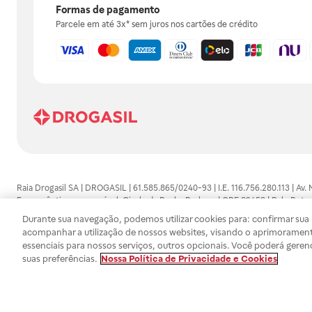
Formas de pagamento
Parcele em até 3x* sem juros nos cartões de crédito
Raia Drogasil SA | DROGASIL | 61.585.865/0240-93 | I.E. 116.756.280.113 | Av.
Farmacêutico responsável: Gisele da Penha Barbosa | CRF 89453 | Polo Butan
automedicação e não substituem, em hipótese alguma, as orientações dadas 
Durante sua navegação, podemos utilizar cookies para: confirmar sua i
persistirem os sintomas, um médico deverá ser consultado. Os preços e promoç
acompanhar a utilização de nossos websites, visando o aprimorament
SA trabalha com as tecnologias mais avançadas de proteção de dados, para qu
essenciais para nossos serviços, outros opcionais. Você poderá geren
efetuados estão sujeitos à confirmação da disponibilidade de produto em no
suas preferências.
Nossa Política de Privacidade e Cookies