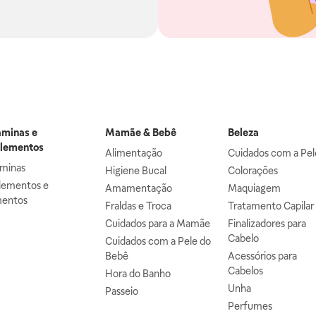
aminas e
Mamãe & Bebê
Beleza
lementos
Alimentação
Cuidados com a Pel
aminas
Higiene Bucal
Colorações
lementos e
Amamentação
Maquiagem
mentos
Fraldas e Troca
Tratamento Capilar
Cuidados para a Mamãe
Finalizadores para
Cabelo
Cuidados com a Pele do
Bebê
Acessórios para
Cabelos
Hora do Banho
Unha
Passeio
Perfumes