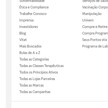
Sustentabilidade
Serviços de Saúd
Ética e Compliance
Vacinação Corpor
Trabalhe Conosco
Manipulação
Imprensa
Univers
Investidores
Compre e Retire
Blog
Compra Progra
Vitat
Seus Pontos stix
Mais Buscados
Programa de Lab
Bulas de A a Z
Todas as Categorias
Todas as Classes Terapêuticas
Todos os Princípios Ativos
Todas as Lojas Parceiras
Todas as Marcas
Todas as Campanhas