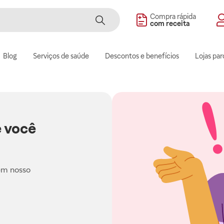
Compra rápida
com receita
Blog
Serviços de saúde
Descontos e benefícios
Lojas par
 você
em nosso