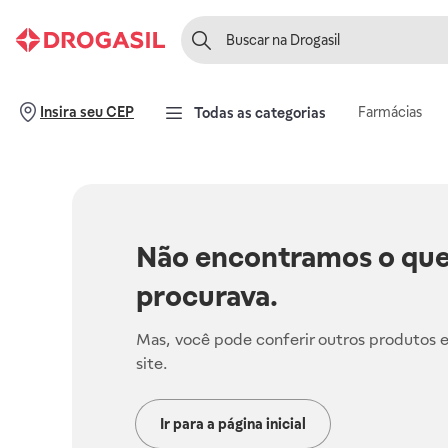
Farmácias
Insira seu CEP
Todas as categorias
Não encontramos o que
procurava.
Mas, você pode conferir outros produtos 
site.
Ir para a página inicial