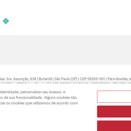
 Nsa. Sra. Assunção, 638 | Butantã | São Paulo (SP) | CEP 05359-001 | Para dúvidas
tã (1714 e 1715 Raia e Drogasil) | AFE: 7.17094.5 | CMVS - 355030801-477-002443
pelo profissional da área médica. Somente o médico está apto a diagnosticar q
dentidade; personalizar seu acesso; e
ões divulgados no site são válidos apenas para compras feitas pela internet. Mai
o de sua funcionalidade. Alguns cookies são
e você possa realizar suas compras com tranquilidade. A privacidade e a seguran
ciar os cookies que utilizamos de acordo com
sso estoque.
A
Drogasil
segue as determinações da