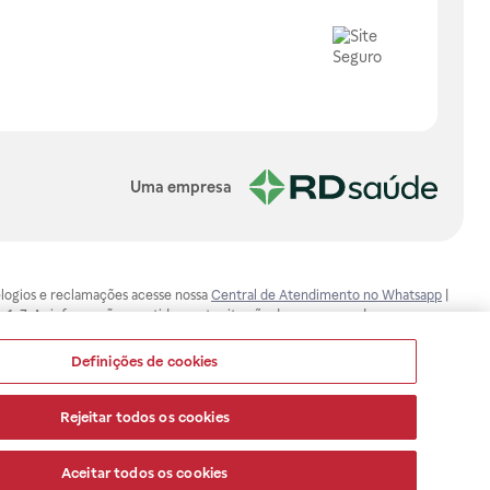
Uma empresa
, elogios e reclamações acesse nossa
Central de Atendimento no Whatsapp
|
-1-7. As informações contidas neste site não devem ser usadas para
ualquer problema de saúde e prescrever o tratamento adequado. Ao
ores esclarecimentos, consultar o site: www.anvisa.gov.br. A Raia Drogasil
Definições de cookies
ça dos clientes são compromissos da Raia Drogasil SA. Todos os pedidos
Rejeitar todos os cookies
Aceitar todos os cookies