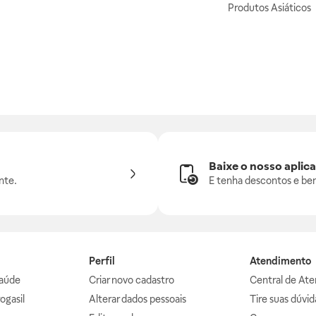
Produtos Asiáticos
Baixe o nosso aplica
nte.
E tenha descontos e ben
Perfil
Atendimento
aúde
Criar novo cadastro
Central de At
ogasil
Alterar dados pessoais
Tire suas dúvi