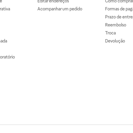
e
Editar endereços
Como comprar 
ativa
Acompanhar um pedido
Formas de pa
Prazo de entre
Reembolso
Troca
mada
Devolução
oratório