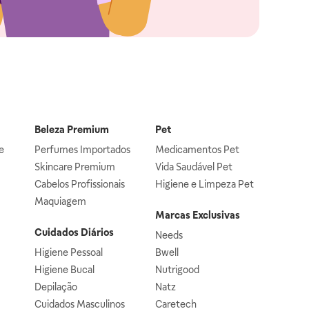
Beleza Premium
Pet
e
Perfumes Importados
Medicamentos Pet
Skincare Premium
Vida Saudável Pet
Cabelos Profissionais
Higiene e Limpeza Pet
Maquiagem
Marcas Exclusivas
Cuidados Diários
Needs
Higiene Pessoal
Bwell
Higiene Bucal
Nutrigood
Depilação
Natz
Cuidados Masculinos
Caretech