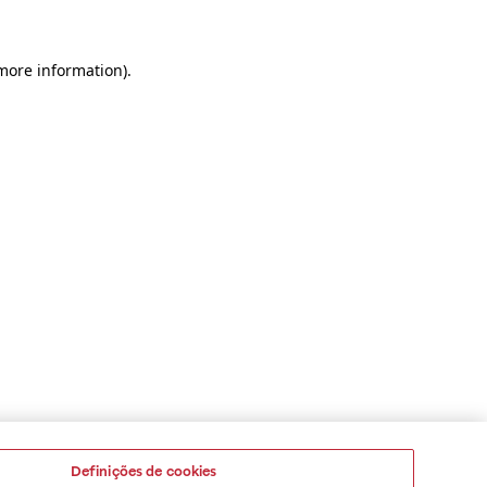
 more information)
.
Definições de cookies