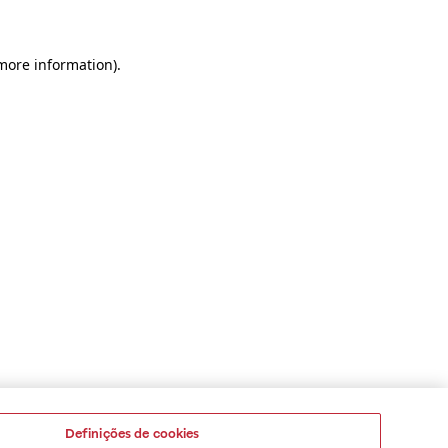
 more information)
.
Definições de cookies