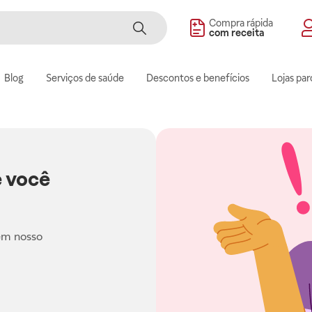
Compra rápida
com receita
Blog
Serviços de saúde
Descontos e benefícios
Lojas par
 você
em nosso