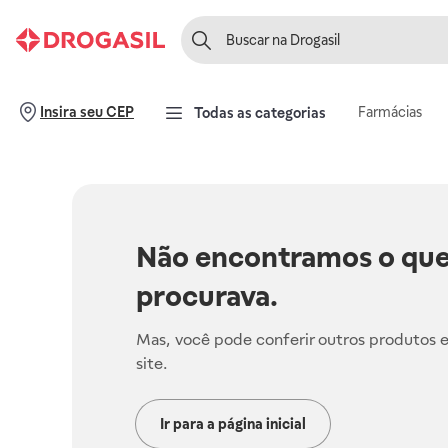
Farmácias
Insira seu CEP
Todas as categorias
Não encontramos o que
procurava.
Mas, você pode conferir outros produtos 
site.
Ir para a página inicial