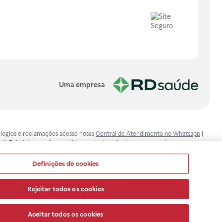
Uma empresa
, elogios e reclamações acesse nossa
Central de Atendimento no Whatsapp
|
-1-7. As informações contidas neste site não devem ser usadas para
ualquer problema de saúde e prescrever o tratamento adequado. Ao
ores esclarecimentos, consultar o site: www.anvisa.gov.br. A Raia Drogasil
Definições de cookies
ça dos clientes são compromissos da Raia Drogasil SA. Todos os pedidos
Rejeitar todos os cookies
Aceitar todos os cookies