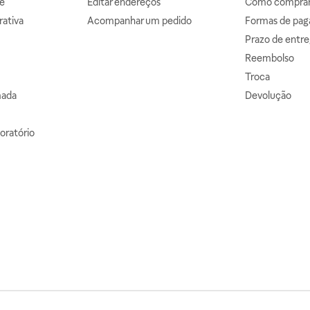
e
Editar endereços
Como comprar 
ativa
Acompanhar um pedido
Formas de pa
Prazo de entre
Reembolso
Troca
mada
Devolução
oratório