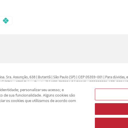
 Nsa. Sra. Assunção, 638 | Butantã | São Paulo (SP) | CEP 05359-001 | Para dúvidas
tã (1714 e 1715 Raia e Drogasil) | AFE: 7.17094.5 | CMVS - 355030801-477-002443
pelo profissional da área médica. Somente o médico está apto a diagnosticar q
dentidade; personalizar seu acesso; e
ões divulgados no site são válidos apenas para compras feitas pela internet. Mai
o de sua funcionalidade. Alguns cookies são
e você possa realizar suas compras com tranquilidade. A privacidade e a seguran
ciar os cookies que utilizamos de acordo com
sso estoque.
A
Drogasil
segue as determinações da