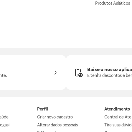
Produtos Asiáticos
Baixe o nosso aplica
nte.
E tenha descontos e ben
Perfil
Atendimento
aúde
Criar novo cadastro
Central de At
ogasil
Alterar dados pessoais
Tire suas dúvi