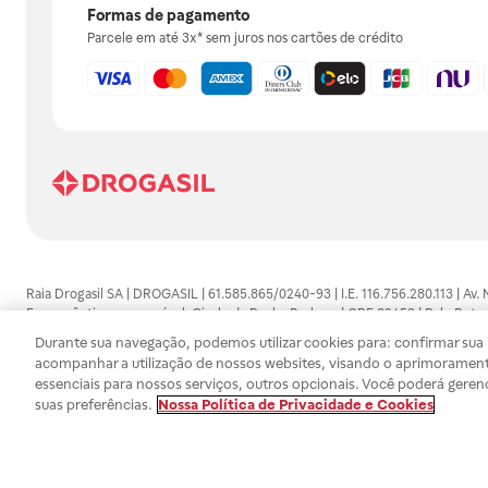
Formas de pagamento
Parcele em até 3x* sem juros nos cartões de crédito
Raia Drogasil SA | DROGASIL | 61.585.865/0240-93 | I.E. 116.756.280.113 | Av.
Farmacêutico responsável: Gisele da Penha Barbosa | CRF 89453 | Polo Butan
automedicação e não substituem, em hipótese alguma, as orientações dadas 
Durante sua navegação, podemos utilizar cookies para: confirmar sua i
persistirem os sintomas, um médico deverá ser consultado. Os preços e promoç
acompanhar a utilização de nossos websites, visando o aprimorament
SA trabalha com as tecnologias mais avançadas de proteção de dados, para qu
essenciais para nossos serviços, outros opcionais. Você poderá geren
efetuados estão sujeitos à confirmação da disponibilidade de produto em no
suas preferências.
Nossa Política de Privacidade e Cookies