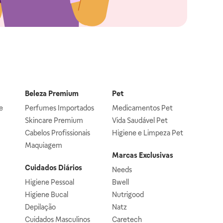
Beleza Premium
Pet
e
Perfumes Importados
Medicamentos Pet
Skincare Premium
Vida Saudável Pet
Cabelos Profissionais
Higiene e Limpeza Pet
Maquiagem
Marcas Exclusivas
Cuidados Diários
Needs
Higiene Pessoal
Bwell
Higiene Bucal
Nutrigood
Depilação
Natz
Cuidados Masculinos
Caretech