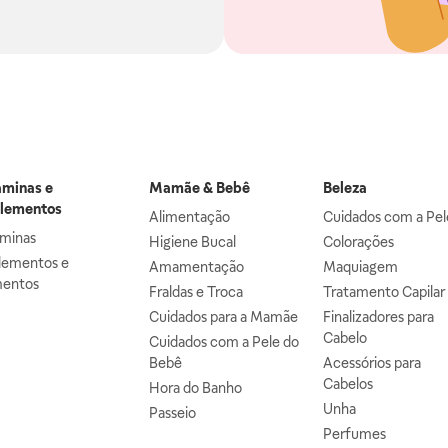
aminas e
Mamãe & Bebê
Beleza
lementos
Alimentação
Cuidados com a Pel
aminas
Higiene Bucal
Colorações
lementos e
Amamentação
Maquiagem
mentos
Fraldas e Troca
Tratamento Capilar
Cuidados para a Mamãe
Finalizadores para
Cabelo
Cuidados com a Pele do
Bebê
Acessórios para
Cabelos
Hora do Banho
Unha
Passeio
Perfumes