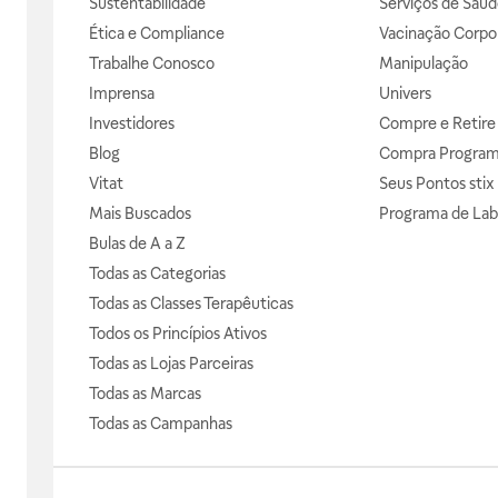
Sustentabilidade
Serviços de Saúd
Ética e Compliance
Vacinação Corpor
Trabalhe Conosco
Manipulação
Imprensa
Univers
Investidores
Compre e Retire
Blog
Compra Progra
Vitat
Seus Pontos stix
Mais Buscados
Programa de Lab
Bulas de A a Z
Todas as Categorias
Todas as Classes Terapêuticas
Todos os Princípios Ativos
Todas as Lojas Parceiras
Todas as Marcas
Todas as Campanhas