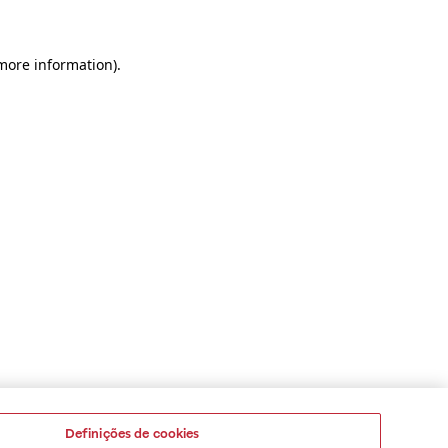
 more information)
.
Definições de cookies