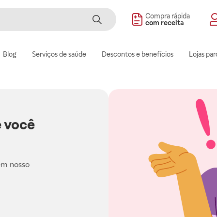
Compra rápida
com receita
Blog
Serviços de saúde
Descontos e benefícios
Lojas par
 você
em nosso