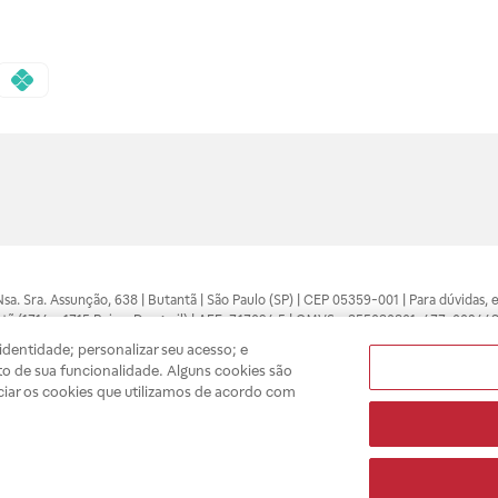
 Nsa. Sra. Assunção, 638 | Butantã | São Paulo (SP) | CEP 05359-001 | Para dúvidas
tã (1714 e 1715 Raia e Drogasil) | AFE: 7.17094.5 | CMVS - 355030801-477-002443
pelo profissional da área médica. Somente o médico está apto a diagnosticar q
dentidade; personalizar seu acesso; e
ões divulgados no site são válidos apenas para compras feitas pela internet. Mai
o de sua funcionalidade. Alguns cookies são
e você possa realizar suas compras com tranquilidade. A privacidade e a seguran
ciar os cookies que utilizamos de acordo com
sso estoque.
A
Drogasil
segue as determinações da