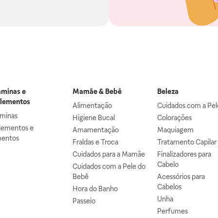
aminas e
Mamãe & Bebê
Beleza
lementos
Alimentação
Cuidados com a Pel
aminas
Higiene Bucal
Colorações
lementos e
Amamentação
Maquiagem
mentos
Fraldas e Troca
Tratamento Capilar
Cuidados para a Mamãe
Finalizadores para
Cabelo
Cuidados com a Pele do
Bebê
Acessórios para
Cabelos
Hora do Banho
Unha
Passeio
Perfumes