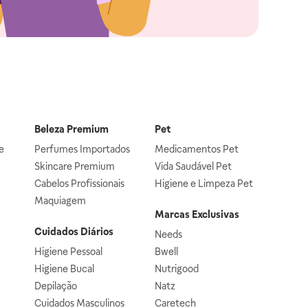
Beleza Premium
Pet
e
Perfumes Importados
Medicamentos Pet
Skincare Premium
Vida Saudável Pet
Cabelos Profissionais
Higiene e Limpeza Pet
Maquiagem
Marcas Exclusivas
Cuidados Diários
Needs
Higiene Pessoal
Bwell
Higiene Bucal
Nutrigood
Depilação
Natz
Cuidados Masculinos
Caretech