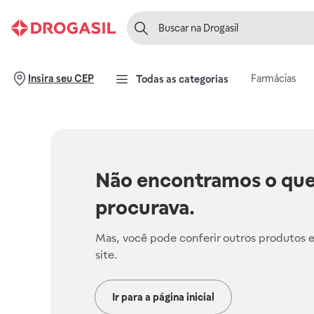
Farmácias
Insira seu CEP
Todas as categorias
Não encontramos o que
procurava.
Mas, você pode conferir outros produtos 
site.
Ir para a página inicial