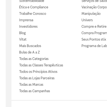
Sustentabilidade
Serviços de Saúd
Ética e Compliance
Vacinação Corpor
Trabalhe Conosco
Manipulação
Imprensa
Univers
Investidores
Compre e Retire
Blog
Compra Progra
Vitat
Seus Pontos stix
Mais Buscados
Programa de Lab
Bulas de A a Z
Todas as Categorias
Todas as Classes Terapêuticas
Todos os Princípios Ativos
Todas as Lojas Parceiras
Todas as Marcas
Todas as Campanhas