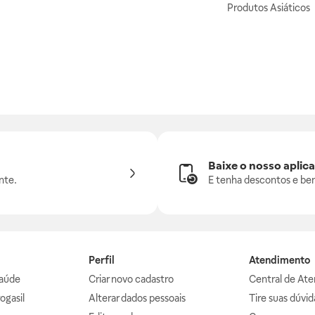
Produtos Asiáticos
Baixe o nosso aplica
nte.
E tenha descontos e ben
Perfil
Atendimento
aúde
Criar novo cadastro
Central de At
ogasil
Alterar dados pessoais
Tire suas dúvi