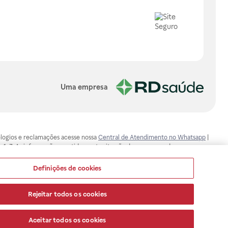
Uma empresa
, elogios e reclamações acesse nossa
Central de Atendimento no Whatsapp
|
-1-7. As informações contidas neste site não devem ser usadas para
ualquer problema de saúde e prescrever o tratamento adequado. Ao
ores esclarecimentos, consultar o site: www.anvisa.gov.br. A Raia Drogasil
Definições de cookies
ça dos clientes são compromissos da Raia Drogasil SA. Todos os pedidos
Rejeitar todos os cookies
Aceitar todos os cookies