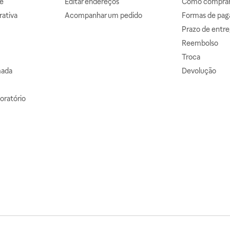
e
Editar endereços
Como comprar 
ativa
Acompanhar um pedido
Formas de pa
Prazo de entre
Reembolso
Troca
mada
Devolução
oratório