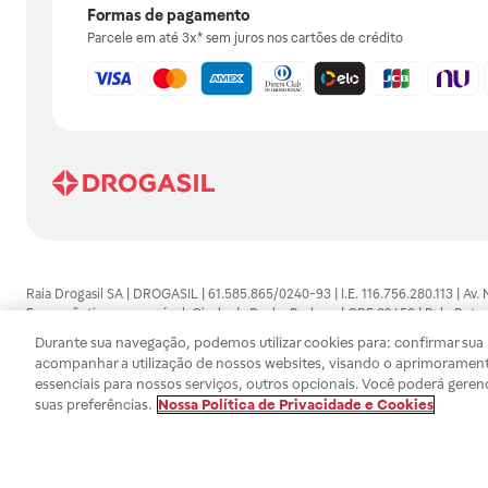
Formas de pagamento
Parcele em até 3x* sem juros nos cartões de crédito
Raia Drogasil SA | DROGASIL | 61.585.865/0240-93 | I.E. 116.756.280.113 | Av.
Farmacêutico responsável: Gisele da Penha Barbosa | CRF 89453 | Polo Butan
automedicação e não substituem, em hipótese alguma, as orientações dadas 
Durante sua navegação, podemos utilizar cookies para: confirmar sua i
persistirem os sintomas, um médico deverá ser consultado. Os preços e promoç
acompanhar a utilização de nossos websites, visando o aprimorament
SA trabalha com as tecnologias mais avançadas de proteção de dados, para qu
essenciais para nossos serviços, outros opcionais. Você poderá geren
efetuados estão sujeitos à confirmação da disponibilidade de produto em no
suas preferências.
Nossa Política de Privacidade e Cookies