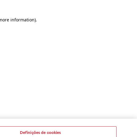
 more information)
.
Definições de cookies