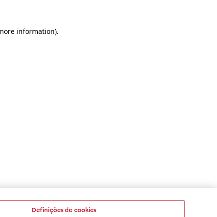
 more information)
.
Definições de cookies