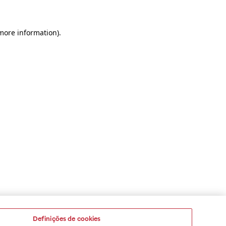
 more information)
.
Definições de cookies