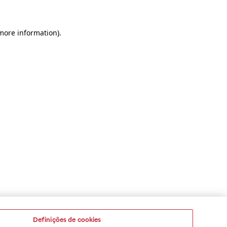
 more information)
.
Definições de cookies