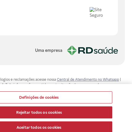
Uma empresa
, elogios e reclamações acesse nossa
Central de Atendimento no Whatsapp
|
-1-7. As informações contidas neste site não devem ser usadas para
ualquer problema de saúde e prescrever o tratamento adequado. Ao
ores esclarecimentos, consultar o site: www.anvisa.gov.br. A Raia Drogasil
Definições de cookies
ça dos clientes são compromissos da Raia Drogasil SA. Todos os pedidos
Rejeitar todos os cookies
Aceitar todos os cookies