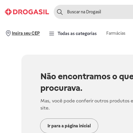
Farmácias
Insira seu CEP
Todas as categorias
Não encontramos o que
procurava.
Mas, você pode conferir outros produtos 
site.
Ir para a página inicial