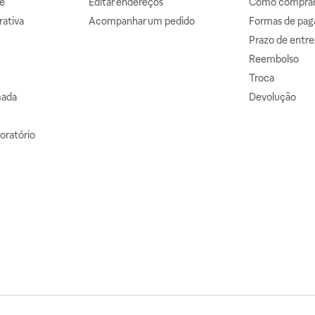
e
Editar endereços
Como comprar 
ativa
Acompanhar um pedido
Formas de pa
Prazo de entre
Reembolso
Troca
mada
Devolução
oratório