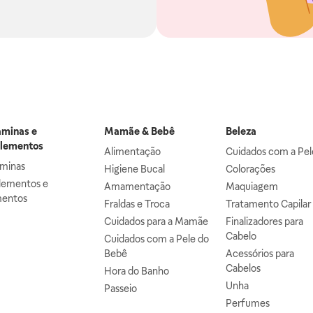
aminas e
Mamãe & Bebê
Beleza
lementos
Alimentação
Cuidados com a Pel
aminas
Higiene Bucal
Colorações
lementos e
Amamentação
Maquiagem
mentos
Fraldas e Troca
Tratamento Capilar
Cuidados para a Mamãe
Finalizadores para
Cabelo
Cuidados com a Pele do
Bebê
Acessórios para
Cabelos
Hora do Banho
Unha
Passeio
Perfumes