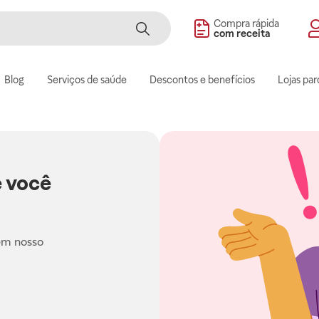
Compra rápida
com receita
Blog
Serviços de saúde
Descontos e benefícios
Lojas par
 você
em nosso