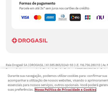
Formas de pagamento
Parcele em até 3x* sem juros nos cartões de crédito
Raia Drogasil SA | DROGASIL | 61.585.865/0240-93 | I.E. 116.756.280.113 | Av.
Farmacêutico responsável: Gisele da Penha Barbosa | CRF 89453 | Polo Butan
automedicação e não substituem, em hipótese alguma, as orientações dadas 
Durante sua navegação, podemos utilizar cookies para: confirmar sua i
persistirem os sintomas, um médico deverá ser consultado. Os preços e promoç
acompanhar a utilização de nossos websites, visando o aprimorament
SA trabalha com as tecnologias mais avançadas de proteção de dados, para qu
essenciais para nossos serviços, outros opcionais. Você poderá geren
efetuados estão sujeitos à confirmação da disponibilidade de produto em no
suas preferências.
Nossa Política de Privacidade e Cookies