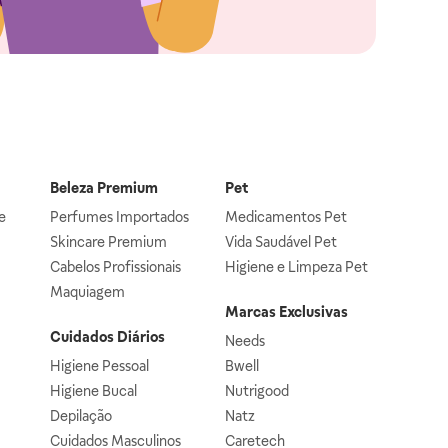
Beleza Premium
Pet
e
Perfumes Importados
Medicamentos Pet
Skincare Premium
Vida Saudável Pet
Cabelos Profissionais
Higiene e Limpeza Pet
Maquiagem
Marcas Exclusivas
Cuidados Diários
Needs
Higiene Pessoal
Bwell
Higiene Bucal
Nutrigood
Depilação
Natz
Cuidados Masculinos
Caretech