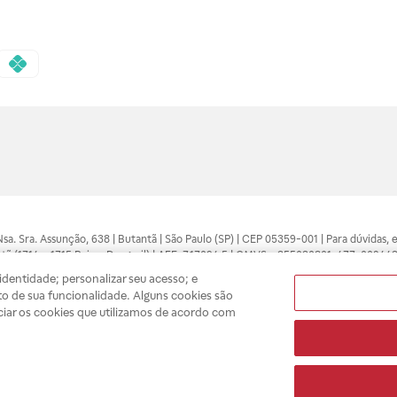
 Nsa. Sra. Assunção, 638 | Butantã | São Paulo (SP) | CEP 05359-001 | Para dúvidas
tã (1714 e 1715 Raia e Drogasil) | AFE: 7.17094.5 | CMVS - 355030801-477-002443
pelo profissional da área médica. Somente o médico está apto a diagnosticar q
dentidade; personalizar seu acesso; e
ões divulgados no site são válidos apenas para compras feitas pela internet. Mai
o de sua funcionalidade. Alguns cookies são
e você possa realizar suas compras com tranquilidade. A privacidade e a seguran
ciar os cookies que utilizamos de acordo com
sso estoque.
A
Drogasil
segue as determinações da