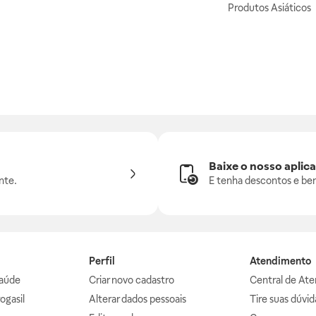
Produtos Asiáticos
Baixe o nosso aplica
nte.
E tenha descontos e ben
Perfil
Atendimento
aúde
Criar novo cadastro
Central de At
ogasil
Alterar dados pessoais
Tire suas dúvi