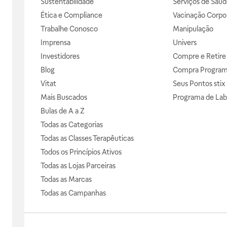
Sustentabilidade
Serviços de Saúd
Ética e Compliance
Vacinação Corpor
Trabalhe Conosco
Manipulação
Imprensa
Univers
Investidores
Compre e Retire
Blog
Compra Progra
Vitat
Seus Pontos stix
Mais Buscados
Programa de Lab
Bulas de A a Z
Todas as Categorias
Todas as Classes Terapêuticas
Todos os Princípios Ativos
Todas as Lojas Parceiras
Todas as Marcas
Todas as Campanhas