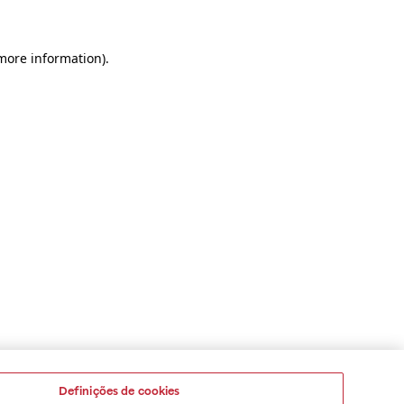
 more information)
.
Definições de cookies