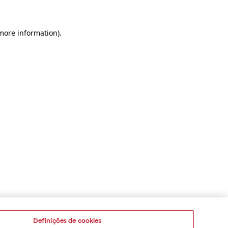
 more information)
.
Definições de cookies