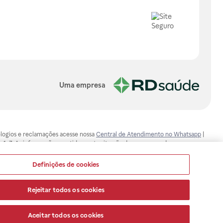
Uma empresa
, elogios e reclamações acesse nossa
Central de Atendimento no Whatsapp
|
-1-7. As informações contidas neste site não devem ser usadas para
ualquer problema de saúde e prescrever o tratamento adequado. Ao
ores esclarecimentos, consultar o site: www.anvisa.gov.br. A Raia Drogasil
Definições de cookies
ça dos clientes são compromissos da Raia Drogasil SA. Todos os pedidos
Rejeitar todos os cookies
Aceitar todos os cookies