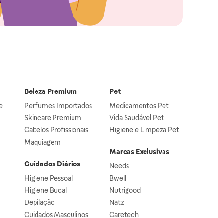
Beleza Premium
Pet
e
Perfumes Importados
Medicamentos Pet
Skincare Premium
Vida Saudável Pet
Cabelos Profissionais
Higiene e Limpeza Pet
Maquiagem
Marcas Exclusivas
Cuidados Diários
Needs
Higiene Pessoal
Bwell
Higiene Bucal
Nutrigood
Depilação
Natz
Cuidados Masculinos
Caretech