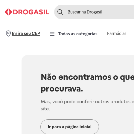
Farmácias
Insira seu CEP
Todas as categorias
Não encontramos o que
procurava.
Mas, você pode conferir outros produtos 
site.
Ir para a página inicial