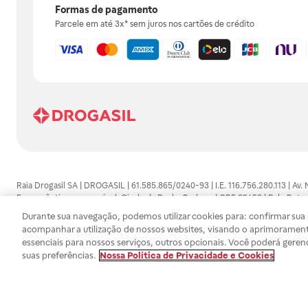
Formas de pagamento
Parcele em até 3x* sem juros nos cartões de crédito
Raia Drogasil SA | DROGASIL | 61.585.865/0240-93 | I.E. 116.756.280.113 | Av.
Farmacêutico responsável: Gisele da Penha Barbosa | CRF 89453 | Polo Butan
automedicação e não substituem, em hipótese alguma, as orientações dadas 
Durante sua navegação, podemos utilizar cookies para: confirmar sua i
persistirem os sintomas, um médico deverá ser consultado. Os preços e promoç
acompanhar a utilização de nossos websites, visando o aprimorament
SA trabalha com as tecnologias mais avançadas de proteção de dados, para qu
essenciais para nossos serviços, outros opcionais. Você poderá geren
efetuados estão sujeitos à confirmação da disponibilidade de produto em no
suas preferências.
Nossa Política de Privacidade e Cookies