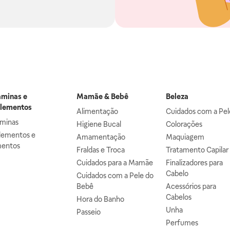
aminas e
Mamãe & Bebê
Beleza
lementos
Alimentação
Cuidados com a Pel
aminas
Higiene Bucal
Colorações
lementos e
Amamentação
Maquiagem
mentos
Fraldas e Troca
Tratamento Capilar
Cuidados para a Mamãe
Finalizadores para
Cabelo
Cuidados com a Pele do
Bebê
Acessórios para
Cabelos
Hora do Banho
Unha
Passeio
Perfumes