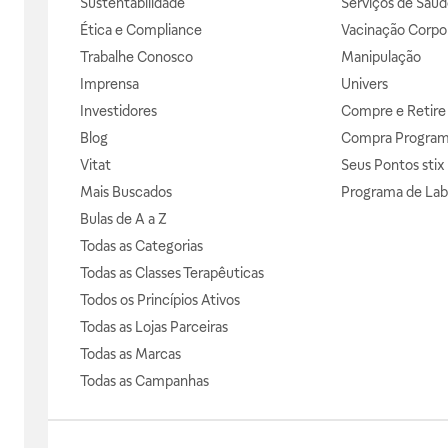
Sustentabilidade
Serviços de Saúd
Ética e Compliance
Vacinação Corpor
Trabalhe Conosco
Manipulação
Imprensa
Univers
Investidores
Compre e Retire
Blog
Compra Progra
Vitat
Seus Pontos stix
Mais Buscados
Programa de Lab
Bulas de A a Z
Todas as Categorias
Todas as Classes Terapêuticas
Todos os Princípios Ativos
Todas as Lojas Parceiras
Todas as Marcas
Todas as Campanhas