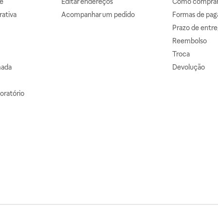
e
Editar endereços
Como comprar 
ativa
Acompanhar um pedido
Formas de pa
Prazo de entre
Reembolso
Troca
mada
Devolução
oratório