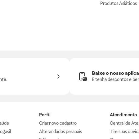
Produtos Asiáticos
Baixe o nosso aplica
nte.
E tenha descontos e ben
Perfil
Atendimento
aúde
Criar novo cadastro
Central de At
ogasil
Alterar dados pessoais
Tire suas dúvi