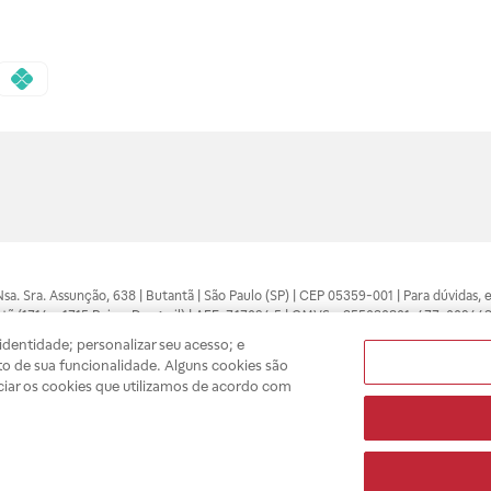
 Nsa. Sra. Assunção, 638 | Butantã | São Paulo (SP) | CEP 05359-001 | Para dúvidas
tã (1714 e 1715 Raia e Drogasil) | AFE: 7.17094.5 | CMVS - 355030801-477-002443
pelo profissional da área médica. Somente o médico está apto a diagnosticar q
dentidade; personalizar seu acesso; e
ões divulgados no site são válidos apenas para compras feitas pela internet. Mai
o de sua funcionalidade. Alguns cookies são
e você possa realizar suas compras com tranquilidade. A privacidade e a seguran
ciar os cookies que utilizamos de acordo com
sso estoque.
A
Drogasil
segue as determinações da