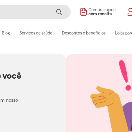
Compra rápida
com receita
Blog
Serviços de saúde
Descontos e benefícios
Lojas par
 você
em nosso