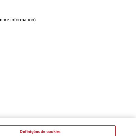
 more information)
.
Definições de cookies