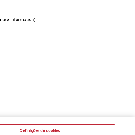
 more information)
.
Definições de cookies