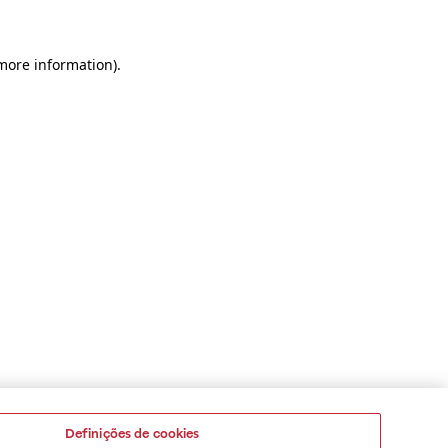
 more information)
.
Definições de cookies