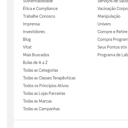
Sustentabilidade
Serviços de Saúd
Ética e Compliance
Vacinação Corpor
Trabalhe Conosco
Manipulação
Imprensa
Univers
Investidores
Compre e Retire
Blog
Compra Progra
Vitat
Seus Pontos stix
Mais Buscados
Programa de Lab
Bulas de A a Z
Todas as Categorias
Todas as Classes Terapêuticas
Todos os Princípios Ativos
Todas as Lojas Parceiras
Todas as Marcas
Todas as Campanhas