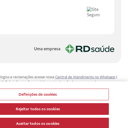
Uma empresa
, elogios e reclamações acesse nossa
Central de Atendimento no Whatsapp
|
-1-7. As informações contidas neste site não devem ser usadas para
ualquer problema de saúde e prescrever o tratamento adequado. Ao
ores esclarecimentos, consultar o site: www.anvisa.gov.br. A Raia Drogasil
Definições de cookies
ça dos clientes são compromissos da Raia Drogasil SA. Todos os pedidos
Rejeitar todos os cookies
Aceitar todos os cookies