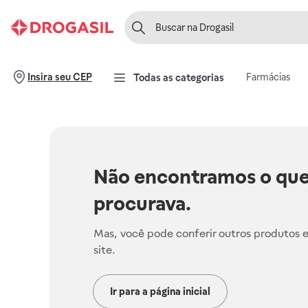
Farmácias
Insira seu CEP
Todas as categorias
Não encontramos o que
procurava.
Mas, você pode conferir outros produtos 
site.
Ir para a página inicial