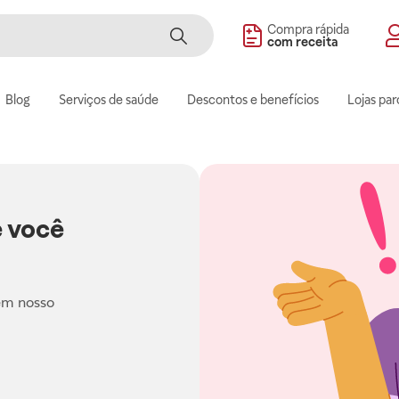
Compra rápida
com receita
Blog
Serviços de saúde
Descontos e benefícios
Lojas par
 você
em nosso