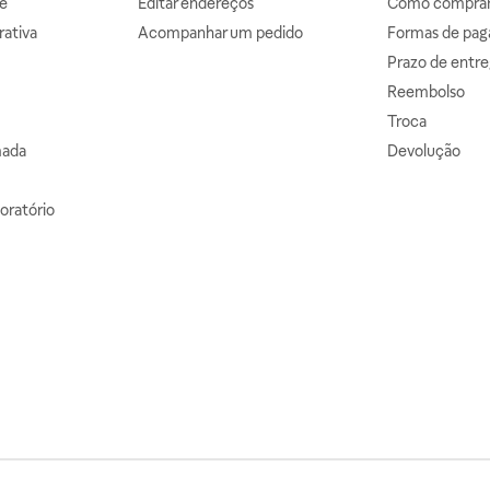
e
Editar endereços
Como comprar 
ativa
Acompanhar um pedido
Formas de pa
Prazo de entre
Reembolso
Troca
mada
Devolução
oratório