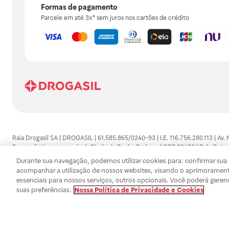
Formas de pagamento
Parcele em até 3x* sem juros nos cartões de crédito
Raia Drogasil SA | DROGASIL | 61.585.865/0240-93 | I.E. 116.756.280.113 | Av.
Farmacêutico responsável: Gisele da Penha Barbosa | CRF 89453 | Polo Butan
automedicação e não substituem, em hipótese alguma, as orientações dadas 
Durante sua navegação, podemos utilizar cookies para: confirmar sua i
persistirem os sintomas, um médico deverá ser consultado. Os preços e promoç
acompanhar a utilização de nossos websites, visando o aprimorament
SA trabalha com as tecnologias mais avançadas de proteção de dados, para qu
essenciais para nossos serviços, outros opcionais. Você poderá geren
efetuados estão sujeitos à confirmação da disponibilidade de produto em no
suas preferências.
Nossa Política de Privacidade e Cookies