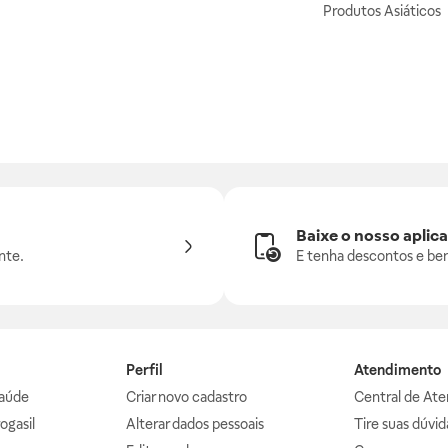
Produtos Asiáticos
Baixe o nosso aplica
nte.
E tenha descontos e ben
Perfil
Atendimento
aúde
Criar novo cadastro
Central de At
ogasil
Alterar dados pessoais
Tire suas dúvi