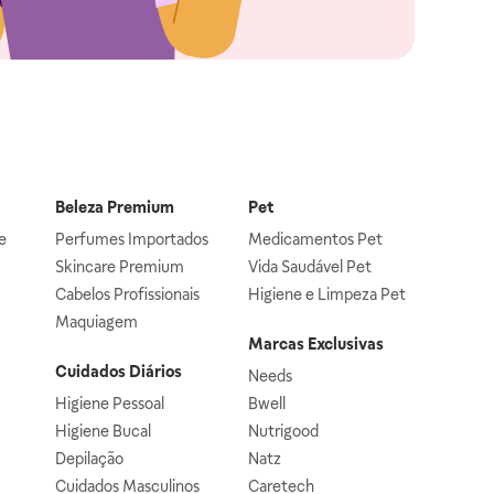
Beleza Premium
Pet
e
Perfumes Importados
Medicamentos Pet
Skincare Premium
Vida Saudável Pet
Cabelos Profissionais
Higiene e Limpeza Pet
Maquiagem
Marcas Exclusivas
Cuidados Diários
Needs
Higiene Pessoal
Bwell
Higiene Bucal
Nutrigood
Depilação
Natz
Cuidados Masculinos
Caretech