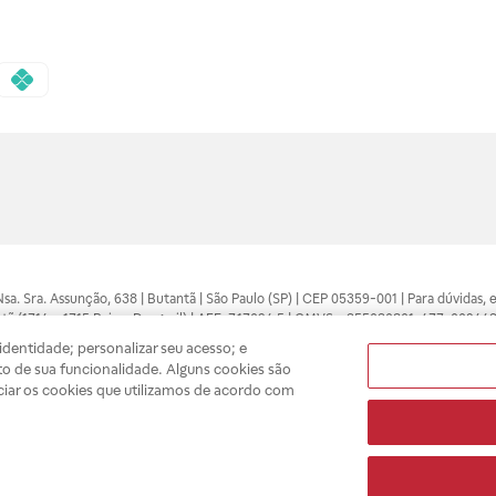
 Nsa. Sra. Assunção, 638 | Butantã | São Paulo (SP) | CEP 05359-001 | Para dúvidas
tã (1714 e 1715 Raia e Drogasil) | AFE: 7.17094.5 | CMVS - 355030801-477-002443
pelo profissional da área médica. Somente o médico está apto a diagnosticar q
dentidade; personalizar seu acesso; e
ões divulgados no site são válidos apenas para compras feitas pela internet. Mai
o de sua funcionalidade. Alguns cookies são
e você possa realizar suas compras com tranquilidade. A privacidade e a seguran
ciar os cookies que utilizamos de acordo com
sso estoque.
A
Drogasil
segue as determinações da