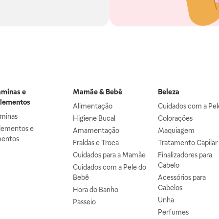
aminas e
Mamãe & Bebê
Beleza
lementos
Alimentação
Cuidados com a Pel
aminas
Higiene Bucal
Colorações
lementos e
Amamentação
Maquiagem
mentos
Fraldas e Troca
Tratamento Capilar
Cuidados para a Mamãe
Finalizadores para
Cabelo
Cuidados com a Pele do
Bebê
Acessórios para
Cabelos
Hora do Banho
Unha
Passeio
Perfumes