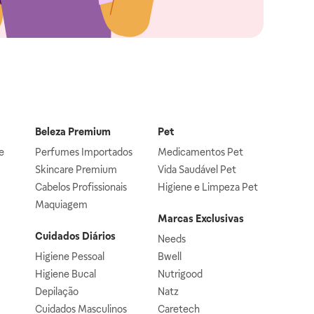
Beleza Premium
Pet
e
Perfumes Importados
Medicamentos Pet
Skincare Premium
Vida Saudável Pet
Cabelos Profissionais
Higiene e Limpeza Pet
Maquiagem
Marcas Exclusivas
Cuidados Diários
Needs
Higiene Pessoal
Bwell
Higiene Bucal
Nutrigood
Depilação
Natz
Cuidados Masculinos
Caretech