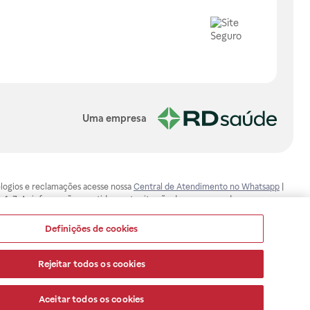
Uma empresa
, elogios e reclamações acesse nossa
Central de Atendimento no Whatsapp
|
-1-7. As informações contidas neste site não devem ser usadas para
ualquer problema de saúde e prescrever o tratamento adequado. Ao
ores esclarecimentos, consultar o site: www.anvisa.gov.br. A Raia Drogasil
Definições de cookies
ça dos clientes são compromissos da Raia Drogasil SA. Todos os pedidos
Rejeitar todos os cookies
Aceitar todos os cookies