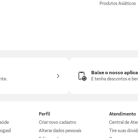
Produtos Asiáticos
Baixe o nosso aplica
nte.
E tenha descontos e ben
Perfil
Atendimento
aúde
Criar novo cadastro
Central de At
ogasil
Alterar dados pessoais
Tire suas dúvi