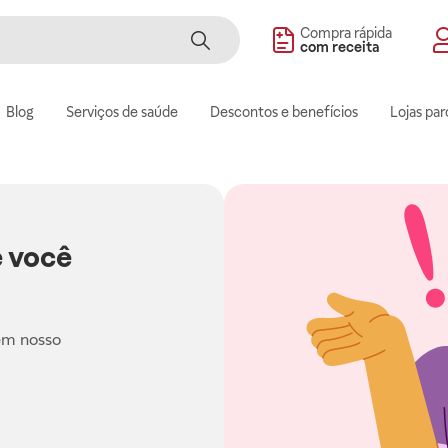
Compra rápida
com receita
Blog
Serviços de saúde
Descontos e benefícios
Lojas par
 você
em nosso