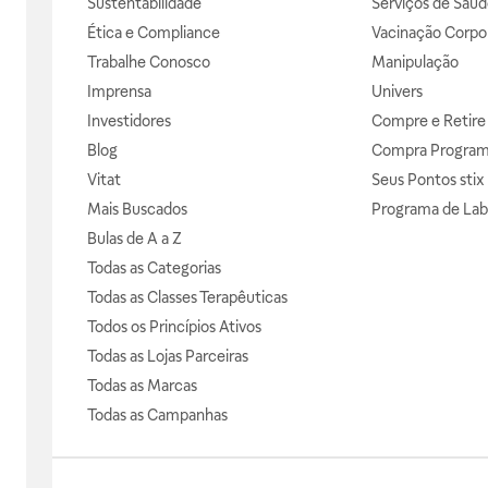
Sustentabilidade
Serviços de Saúd
Ética e Compliance
Vacinação Corpor
Trabalhe Conosco
Manipulação
Imprensa
Univers
Investidores
Compre e Retire
Blog
Compra Progra
Vitat
Seus Pontos stix
Mais Buscados
Programa de Lab
Bulas de A a Z
Todas as Categorias
Todas as Classes Terapêuticas
Todos os Princípios Ativos
Todas as Lojas Parceiras
Todas as Marcas
Todas as Campanhas