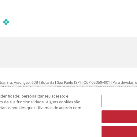
 Nsa. Sra. Assunção, 638 | Butantã | São Paulo (SP) | CEP 05359-001 | Para dúvidas
tã (1714 e 1715 Raia e Drogasil) | AFE: 7.17094.5 | CMVS - 355030801-477-002443
pelo profissional da área médica. Somente o médico está apto a diagnosticar q
dentidade; personalizar seu acesso; e
ões divulgados no site são válidos apenas para compras feitas pela internet. Mai
o de sua funcionalidade. Alguns cookies são
e você possa realizar suas compras com tranquilidade. A privacidade e a seguran
ciar os cookies que utilizamos de acordo com
sso estoque.
A
Drogasil
segue as determinações da