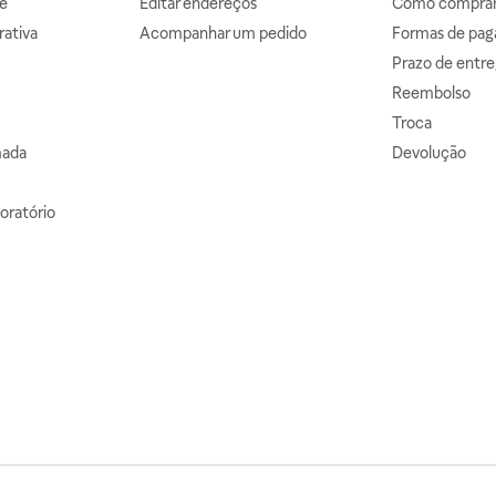
e
Editar endereços
Como comprar 
ativa
Acompanhar um pedido
Formas de pa
Prazo de entre
Reembolso
Troca
mada
Devolução
oratório