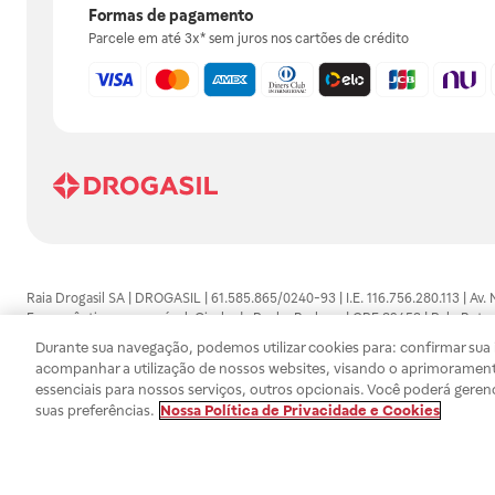
Formas de pagamento
Parcele em até 3x* sem juros nos cartões de crédito
Raia Drogasil SA | DROGASIL | 61.585.865/0240-93 | I.E. 116.756.280.113 | Av.
Farmacêutico responsável: Gisele da Penha Barbosa | CRF 89453 | Polo Butan
automedicação e não substituem, em hipótese alguma, as orientações dadas 
Durante sua navegação, podemos utilizar cookies para: confirmar sua i
persistirem os sintomas, um médico deverá ser consultado. Os preços e promoç
acompanhar a utilização de nossos websites, visando o aprimorament
SA trabalha com as tecnologias mais avançadas de proteção de dados, para qu
essenciais para nossos serviços, outros opcionais. Você poderá geren
efetuados estão sujeitos à confirmação da disponibilidade de produto em no
suas preferências.
Nossa Política de Privacidade e Cookies