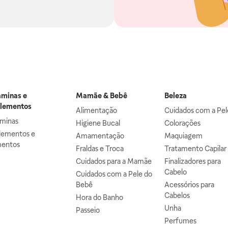
aminas e
Mamãe & Bebê
Beleza
lementos
Alimentação
Cuidados com a Pel
aminas
Higiene Bucal
Colorações
lementos e
Amamentação
Maquiagem
mentos
Fraldas e Troca
Tratamento Capilar
Cuidados para a Mamãe
Finalizadores para
Cabelo
Cuidados com a Pele do
Bebê
Acessórios para
Cabelos
Hora do Banho
Unha
Passeio
Perfumes