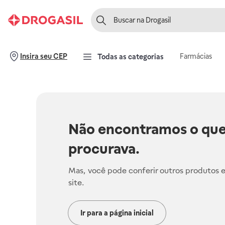
Farmácias
Insira seu CEP
Todas as categorias
Não encontramos o que
procurava.
Mas, você pode conferir outros produtos 
site.
Ir para a página inicial