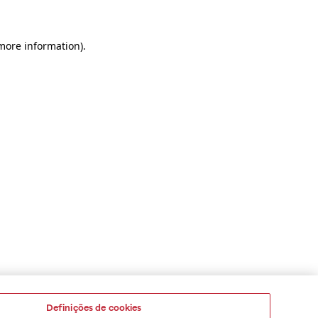
 more information)
.
Definições de cookies