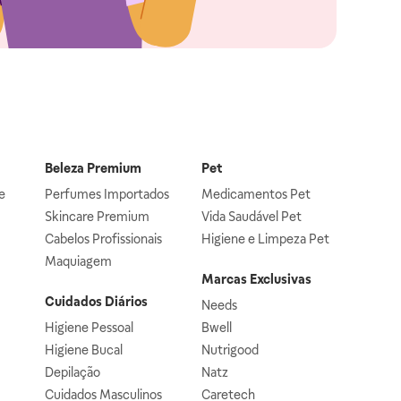
Beleza Premium
Pet
e
Perfumes Importados
Medicamentos Pet
Skincare Premium
Vida Saudável Pet
Cabelos Profissionais
Higiene e Limpeza Pet
Maquiagem
Marcas Exclusivas
Cuidados Diários
Needs
Higiene Pessoal
Bwell
Higiene Bucal
Nutrigood
Depilação
Natz
Cuidados Masculinos
Caretech