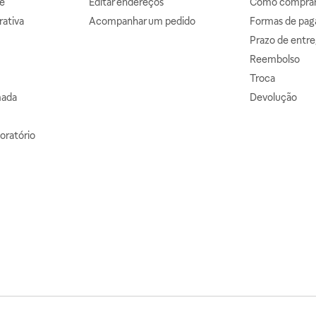
e
Editar endereços
Como comprar 
ativa
Acompanhar um pedido
Formas de pa
Prazo de entre
Reembolso
Troca
mada
Devolução
oratório