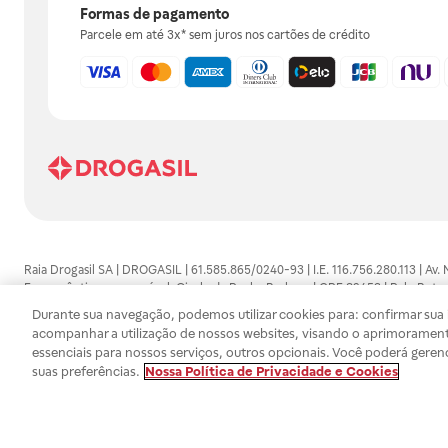
Formas de pagamento
Parcele em até 3x* sem juros nos cartões de crédito
Raia Drogasil SA | DROGASIL | 61.585.865/0240-93 | I.E. 116.756.280.113 | Av.
Farmacêutico responsável: Gisele da Penha Barbosa | CRF 89453 | Polo Butan
automedicação e não substituem, em hipótese alguma, as orientações dadas 
Durante sua navegação, podemos utilizar cookies para: confirmar sua i
persistirem os sintomas, um médico deverá ser consultado. Os preços e promoç
acompanhar a utilização de nossos websites, visando o aprimorament
SA trabalha com as tecnologias mais avançadas de proteção de dados, para qu
essenciais para nossos serviços, outros opcionais. Você poderá geren
efetuados estão sujeitos à confirmação da disponibilidade de produto em no
suas preferências.
Nossa Política de Privacidade e Cookies