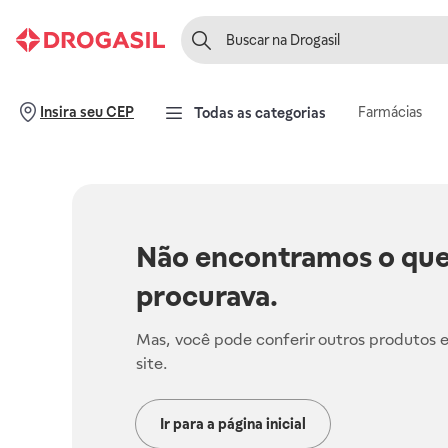
Farmácias
Insira seu CEP
Todas as categorias
Não encontramos o que
procurava.
Mas, você pode conferir outros produtos 
site.
Ir para a página inicial