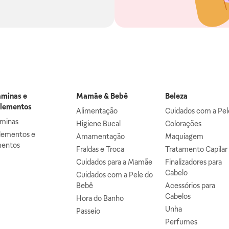
aminas e
Mamãe & Bebê
Beleza
lementos
Alimentação
Cuidados com a Pel
aminas
Higiene Bucal
Colorações
lementos e
Amamentação
Maquiagem
mentos
Fraldas e Troca
Tratamento Capilar
Cuidados para a Mamãe
Finalizadores para
Cabelo
Cuidados com a Pele do
Bebê
Acessórios para
Cabelos
Hora do Banho
Unha
Passeio
Perfumes