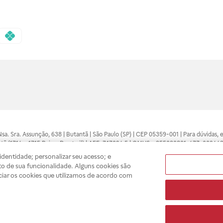
 Nsa. Sra. Assunção, 638 | Butantã | São Paulo (SP) | CEP 05359-001 | Para dúvidas
tã (1714 e 1715 Raia e Drogasil) | AFE: 7.17094.5 | CMVS - 355030801-477-002443
pelo profissional da área médica. Somente o médico está apto a diagnosticar q
dentidade; personalizar seu acesso; e
ões divulgados no site são válidos apenas para compras feitas pela internet. Mai
o de sua funcionalidade. Alguns cookies são
e você possa realizar suas compras com tranquilidade. A privacidade e a seguran
ciar os cookies que utilizamos de acordo com
sso estoque.
A
Drogasil
segue as determinações da