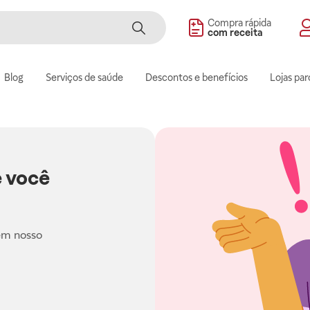
Compra rápida
com receita
Blog
Serviços de saúde
Descontos e benefícios
Lojas par
 você
em nosso