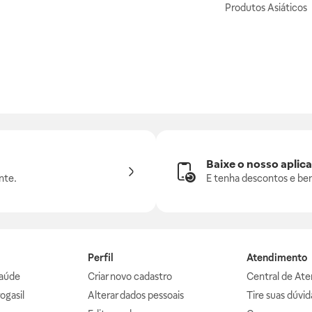
Produtos Asiáticos
Baixe o nosso aplica
nte.
E tenha descontos e ben
Perfil
Atendimento
aúde
Criar novo cadastro
Central de At
ogasil
Alterar dados pessoais
Tire suas dúvi