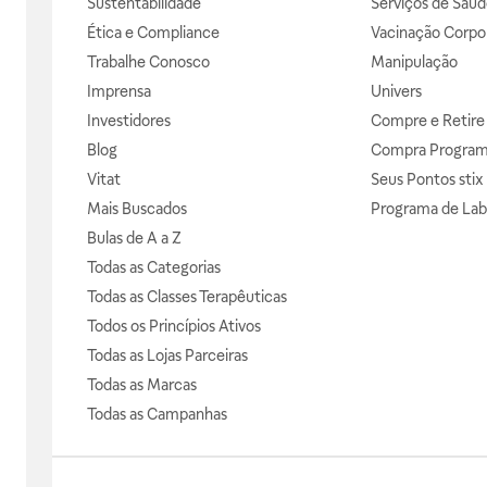
Sustentabilidade
Serviços de Saúd
Ética e Compliance
Vacinação Corpor
Trabalhe Conosco
Manipulação
Imprensa
Univers
Investidores
Compre e Retire
Blog
Compra Progra
Vitat
Seus Pontos stix
Mais Buscados
Programa de Lab
Bulas de A a Z
Todas as Categorias
Todas as Classes Terapêuticas
Todos os Princípios Ativos
Todas as Lojas Parceiras
Todas as Marcas
Todas as Campanhas