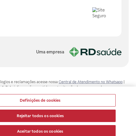
Uma empresa
, elogios e reclamações acesse nossa
Central de Atendimento no Whatsapp
|
-1-7. As informações contidas neste site não devem ser usadas para
ualquer problema de saúde e prescrever o tratamento adequado. Ao
ores esclarecimentos, consultar o site: www.anvisa.gov.br. A Raia Drogasil
Definições de cookies
ça dos clientes são compromissos da Raia Drogasil SA. Todos os pedidos
Rejeitar todos os cookies
Aceitar todos os cookies