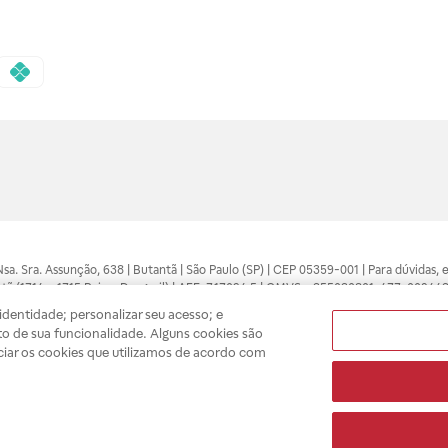
 Nsa. Sra. Assunção, 638 | Butantã | São Paulo (SP) | CEP 05359-001 | Para dúvidas
tã (1714 e 1715 Raia e Drogasil) | AFE: 7.17094.5 | CMVS - 355030801-477-002443
pelo profissional da área médica. Somente o médico está apto a diagnosticar q
dentidade; personalizar seu acesso; e
ões divulgados no site são válidos apenas para compras feitas pela internet. Mai
o de sua funcionalidade. Alguns cookies são
e você possa realizar suas compras com tranquilidade. A privacidade e a seguran
ciar os cookies que utilizamos de acordo com
sso estoque.
A
Drogasil
segue as determinações da