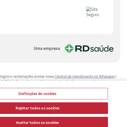
Uma empresa
, elogios e reclamações acesse nossa
Central de Atendimento no Whatsapp
|
-1-7. As informações contidas neste site não devem ser usadas para
ualquer problema de saúde e prescrever o tratamento adequado. Ao
ores esclarecimentos, consultar o site: www.anvisa.gov.br. A Raia Drogasil
Definições de cookies
ça dos clientes são compromissos da Raia Drogasil SA. Todos os pedidos
Rejeitar todos os cookies
Aceitar todos os cookies