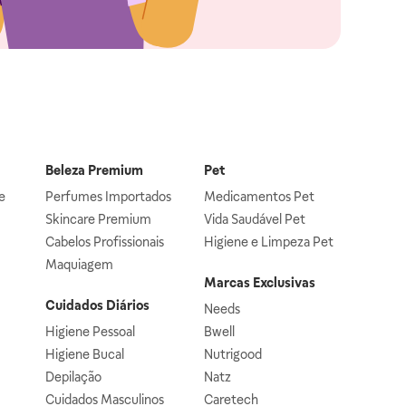
Beleza Premium
Pet
e
Perfumes Importados
Medicamentos Pet
Skincare Premium
Vida Saudável Pet
Cabelos Profissionais
Higiene e Limpeza Pet
Maquiagem
Marcas Exclusivas
Cuidados Diários
Needs
Higiene Pessoal
Bwell
Higiene Bucal
Nutrigood
Depilação
Natz
Cuidados Masculinos
Caretech