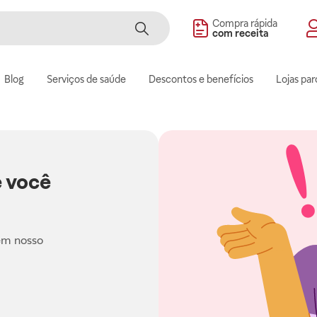
Compra rápida
com receita
Blog
Serviços de saúde
Descontos e benefícios
Lojas par
 você
em nosso