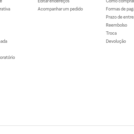
e
Editar endereços
Como comprar 
ativa
Acompanhar um pedido
Formas de pa
Prazo de entre
Reembolso
Troca
mada
Devolução
oratório