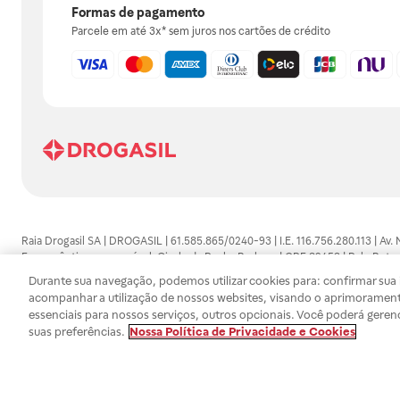
Formas de pagamento
Parcele em até 3x* sem juros nos cartões de crédito
Raia Drogasil SA | DROGASIL | 61.585.865/0240-93 | I.E. 116.756.280.113 | Av.
Farmacêutico responsável: Gisele da Penha Barbosa | CRF 89453 | Polo Butan
automedicação e não substituem, em hipótese alguma, as orientações dadas 
Durante sua navegação, podemos utilizar cookies para: confirmar sua i
persistirem os sintomas, um médico deverá ser consultado. Os preços e promoç
acompanhar a utilização de nossos websites, visando o aprimorament
SA trabalha com as tecnologias mais avançadas de proteção de dados, para qu
essenciais para nossos serviços, outros opcionais. Você poderá geren
efetuados estão sujeitos à confirmação da disponibilidade de produto em no
suas preferências.
Nossa Política de Privacidade e Cookies