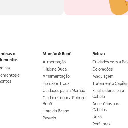
aminas e
Mamãe & Bebê
Beleza
lementos
Alimentação
Cuidados com a Pel
aminas
Higiene Bucal
Colorações
lementos e
Amamentação
Maquiagem
mentos
Fraldas e Troca
Tratamento Capilar
Cuidados para a Mamãe
Finalizadores para
Cabelo
Cuidados com a Pele do
Bebê
Acessórios para
Cabelos
Hora do Banho
Unha
Passeio
Perfumes