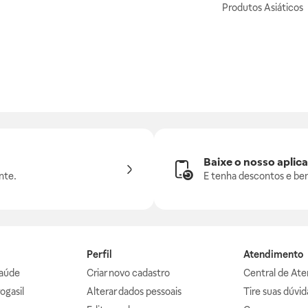
Produtos Asiáticos
Baixe o nosso aplica
nte.
E tenha descontos e ben
Perfil
Atendimento
aúde
Criar novo cadastro
Central de At
ogasil
Alterar dados pessoais
Tire suas dúvi