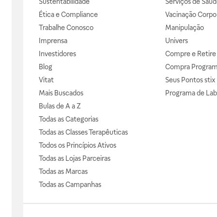
Sustentabilidade
Serviços de Saúd
Ética e Compliance
Vacinação Corpor
Trabalhe Conosco
Manipulação
Imprensa
Univers
Investidores
Compre e Retire
Blog
Compra Progra
Vitat
Seus Pontos stix
Mais Buscados
Programa de Lab
Bulas de A a Z
Todas as Categorias
Todas as Classes Terapêuticas
Todos os Princípios Ativos
Todas as Lojas Parceiras
Todas as Marcas
Todas as Campanhas