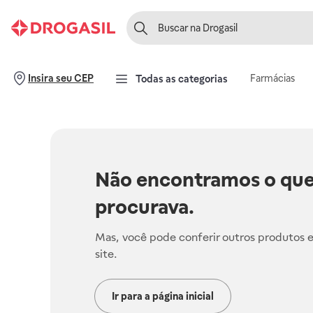
Farmácias
Insira seu CEP
Todas as categorias
Não encontramos o que
procurava.
Mas, você pode conferir outros produtos 
site.
Ir para a página inicial