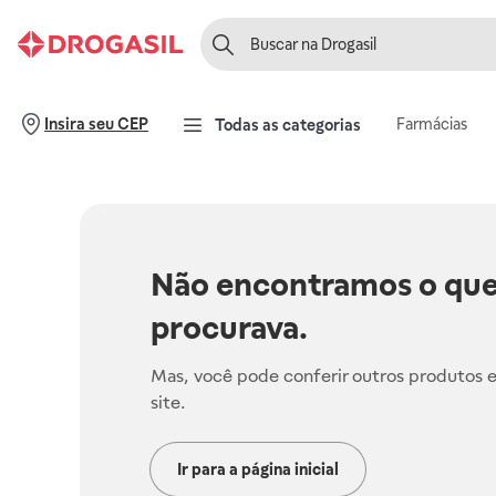
Farmácias
Insira seu CEP
Todas as categorias
Não encontramos o que
procurava.
Mas, você pode conferir outros produtos 
site.
Ir para a página inicial