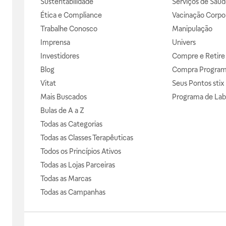
Sustentabilidade
Serviços de Saúd
Ética e Compliance
Vacinação Corpor
Trabalhe Conosco
Manipulação
Imprensa
Univers
Investidores
Compre e Retire
Blog
Compra Progra
Vitat
Seus Pontos stix
Mais Buscados
Programa de Lab
Bulas de A a Z
Todas as Categorias
Todas as Classes Terapêuticas
Todos os Princípios Ativos
Todas as Lojas Parceiras
Todas as Marcas
Todas as Campanhas