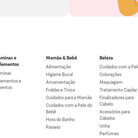
aminas e
Mamãe & Bebê
Beleza
lementos
Alimentação
Cuidados com a Pel
aminas
Higiene Bucal
Colorações
lementos e
Amamentação
Maquiagem
mentos
Fraldas e Troca
Tratamento Capilar
Cuidados para a Mamãe
Finalizadores para
Cabelo
Cuidados com a Pele do
Bebê
Acessórios para
Cabelos
Hora do Banho
Unha
Passeio
Perfumes