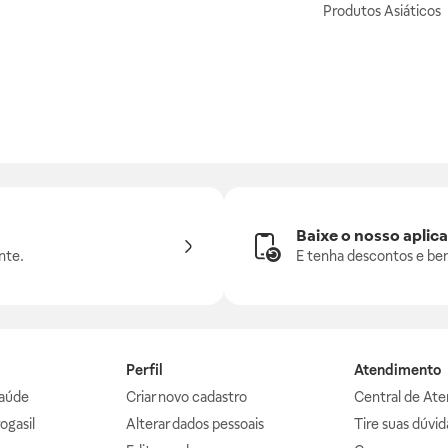
Produtos Asiáticos
Baixe o nosso aplica
nte.
E tenha descontos e ben
Perfil
Atendimento
aúde
Criar novo cadastro
Central de At
ogasil
Alterar dados pessoais
Tire suas dúvi