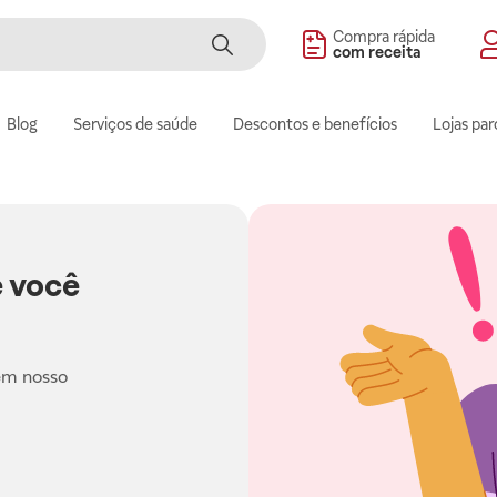
Compra rápida
com receita
Blog
Serviços de saúde
Descontos e benefícios
Lojas par
 você
em nosso