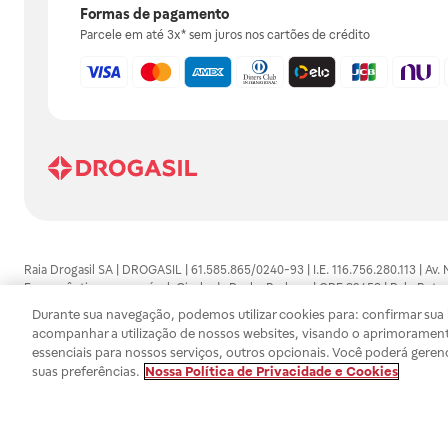
Formas de pagamento
Parcele em até 3x* sem juros nos cartões de crédito
Raia Drogasil SA | DROGASIL | 61.585.865/0240-93 | I.E. 116.756.280.113 | Av.
Farmacêutico responsável: Gisele da Penha Barbosa | CRF 89453 | Polo Butan
automedicação e não substituem, em hipótese alguma, as orientações dadas 
Durante sua navegação, podemos utilizar cookies para: confirmar sua i
persistirem os sintomas, um médico deverá ser consultado. Os preços e promoç
acompanhar a utilização de nossos websites, visando o aprimorament
SA trabalha com as tecnologias mais avançadas de proteção de dados, para qu
essenciais para nossos serviços, outros opcionais. Você poderá geren
efetuados estão sujeitos à confirmação da disponibilidade de produto em no
suas preferências.
Nossa Política de Privacidade e Cookies