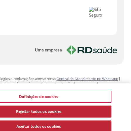
Uma empresa
, elogios e reclamações acesse nossa
Central de Atendimento no Whatsapp
|
-1-7. As informações contidas neste site não devem ser usadas para
ualquer problema de saúde e prescrever o tratamento adequado. Ao
ores esclarecimentos, consultar o site: www.anvisa.gov.br. A Raia Drogasil
Definições de cookies
ça dos clientes são compromissos da Raia Drogasil SA. Todos os pedidos
Rejeitar todos os cookies
Aceitar todos os cookies