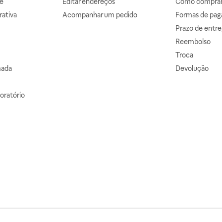
e
Editar endereços
Como comprar 
ativa
Acompanhar um pedido
Formas de pa
Prazo de entre
Reembolso
Troca
mada
Devolução
oratório