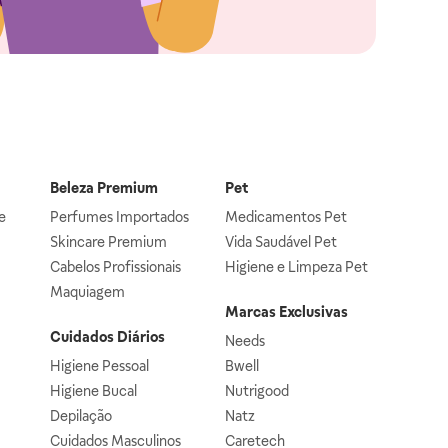
Beleza Premium
Pet
e
Perfumes Importados
Medicamentos Pet
Skincare Premium
Vida Saudável Pet
Cabelos Profissionais
Higiene e Limpeza Pet
Maquiagem
Marcas Exclusivas
Cuidados Diários
Needs
Higiene Pessoal
Bwell
Higiene Bucal
Nutrigood
Depilação
Natz
Cuidados Masculinos
Caretech