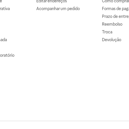
e
Editar endereços
Como comprar 
ativa
Acompanhar um pedido
Formas de pa
Prazo de entre
Reembolso
Troca
mada
Devolução
oratório