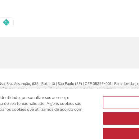
 Nsa. Sra. Assunção, 638 | Butantã | São Paulo (SP) | CEP 05359-001 | Para dúvidas
tã (1714 e 1715 Raia e Drogasil) | AFE: 7.17094.5 | CMVS - 355030801-477-002443
pelo profissional da área médica. Somente o médico está apto a diagnosticar q
dentidade; personalizar seu acesso; e
ões divulgados no site são válidos apenas para compras feitas pela internet. Mai
o de sua funcionalidade. Alguns cookies são
e você possa realizar suas compras com tranquilidade. A privacidade e a seguran
ciar os cookies que utilizamos de acordo com
sso estoque.
A
Drogasil
segue as determinações da