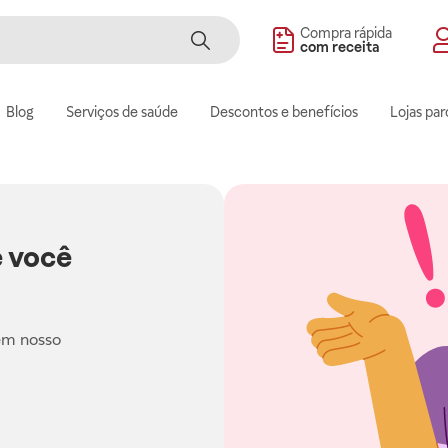
Compra rápida
com receita
Blog
Serviços de saúde
Descontos e benefícios
Lojas par
 você
em nosso