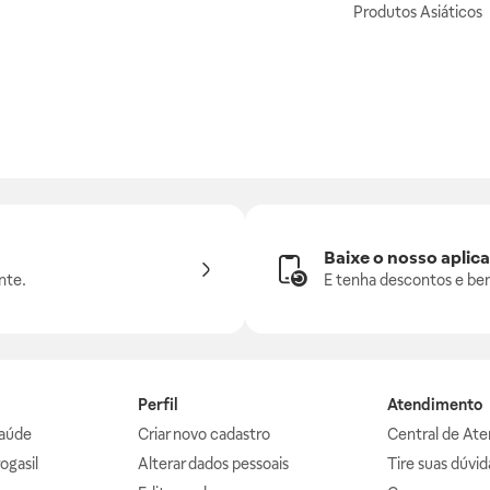
Produtos Asiáticos
Baixe o nosso aplica
nte.
E tenha descontos e ben
Perfil
Atendimento
aúde
Criar novo cadastro
Central de At
ogasil
Alterar dados pessoais
Tire suas dúvi