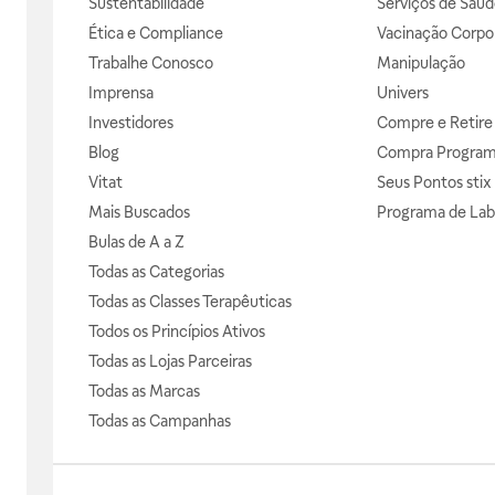
Sustentabilidade
Serviços de Saúd
Ética e Compliance
Vacinação Corpor
Trabalhe Conosco
Manipulação
Imprensa
Univers
Investidores
Compre e Retire
Blog
Compra Progra
Vitat
Seus Pontos stix
Mais Buscados
Programa de Lab
Bulas de A a Z
Todas as Categorias
Todas as Classes Terapêuticas
Todos os Princípios Ativos
Todas as Lojas Parceiras
Todas as Marcas
Todas as Campanhas