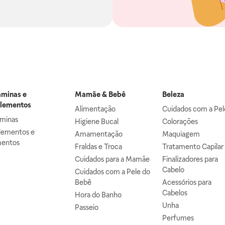
aminas e
Mamãe & Bebê
Beleza
lementos
Alimentação
Cuidados com a Pel
aminas
Higiene Bucal
Colorações
lementos e
Amamentação
Maquiagem
mentos
Fraldas e Troca
Tratamento Capilar
Cuidados para a Mamãe
Finalizadores para
Cabelo
Cuidados com a Pele do
Bebê
Acessórios para
Cabelos
Hora do Banho
Unha
Passeio
Perfumes