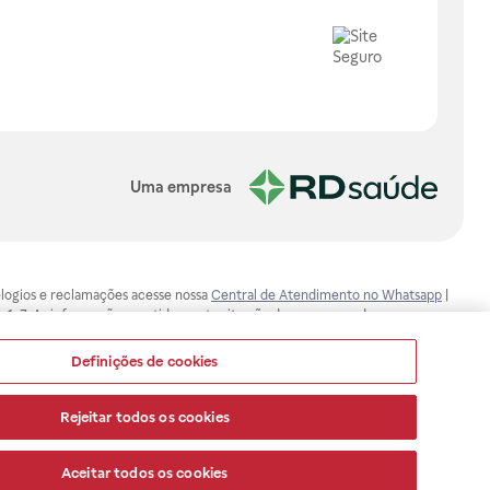
Uma empresa
, elogios e reclamações acesse nossa
Central de Atendimento no Whatsapp
|
-1-7. As informações contidas neste site não devem ser usadas para
ualquer problema de saúde e prescrever o tratamento adequado. Ao
ores esclarecimentos, consultar o site: www.anvisa.gov.br. A Raia Drogasil
Definições de cookies
ça dos clientes são compromissos da Raia Drogasil SA. Todos os pedidos
Rejeitar todos os cookies
Aceitar todos os cookies