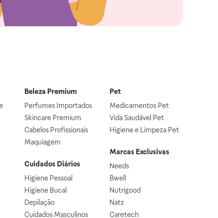
Beleza Premium
Pet
e
Perfumes Importados
Medicamentos Pet
Skincare Premium
Vida Saudável Pet
Cabelos Profissionais
Higiene e Limpeza Pet
Maquiagem
Marcas Exclusivas
Cuidados Diários
Needs
Higiene Pessoal
Bwell
Higiene Bucal
Nutrigood
Depilação
Natz
Cuidados Masculinos
Caretech