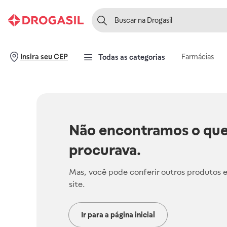
Farmácias
Insira seu CEP
Todas as categorias
Não encontramos o que
procurava.
Mas, você pode conferir outros produtos 
site.
Ir para a página inicial