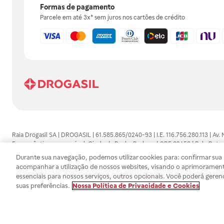
Formas de pagamento
Parcele em até 3x* sem juros nos cartões de crédito
Raia Drogasil SA | DROGASIL | 61.585.865/0240-93 | I.E. 116.756.280.113 | Av.
Farmacêutico responsável: Gisele da Penha Barbosa | CRF 89453 | Polo Butan
automedicação e não substituem, em hipótese alguma, as orientações dadas 
Durante sua navegação, podemos utilizar cookies para: confirmar sua i
persistirem os sintomas, um médico deverá ser consultado. Os preços e promoç
acompanhar a utilização de nossos websites, visando o aprimorament
SA trabalha com as tecnologias mais avançadas de proteção de dados, para qu
essenciais para nossos serviços, outros opcionais. Você poderá geren
efetuados estão sujeitos à confirmação da disponibilidade de produto em no
suas preferências.
Nossa Política de Privacidade e Cookies