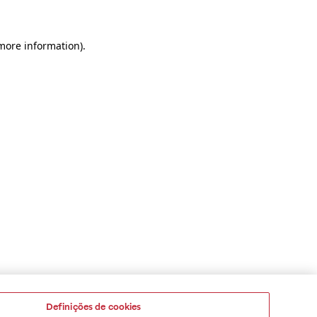
 more information)
.
Definições de cookies