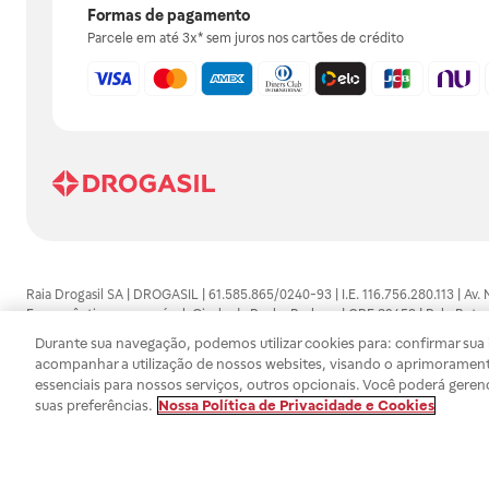
Formas de pagamento
Parcele em até 3x* sem juros nos cartões de crédito
Raia Drogasil SA | DROGASIL | 61.585.865/0240-93 | I.E. 116.756.280.113 | Av.
Farmacêutico responsável: Gisele da Penha Barbosa | CRF 89453 | Polo Butan
automedicação e não substituem, em hipótese alguma, as orientações dadas 
Durante sua navegação, podemos utilizar cookies para: confirmar sua i
persistirem os sintomas, um médico deverá ser consultado. Os preços e promoç
acompanhar a utilização de nossos websites, visando o aprimorament
SA trabalha com as tecnologias mais avançadas de proteção de dados, para qu
essenciais para nossos serviços, outros opcionais. Você poderá geren
efetuados estão sujeitos à confirmação da disponibilidade de produto em no
suas preferências.
Nossa Política de Privacidade e Cookies