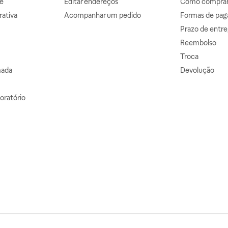
e
Editar endereços
Como comprar 
ativa
Acompanhar um pedido
Formas de pa
Prazo de entre
Reembolso
Troca
mada
Devolução
oratório