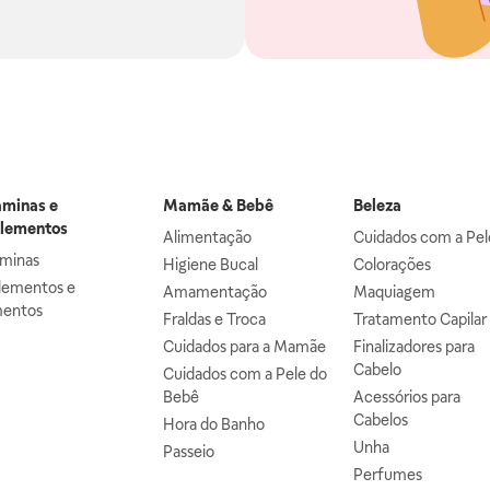
aminas e
Mamãe & Bebê
Beleza
lementos
Alimentação
Cuidados com a Pel
aminas
Higiene Bucal
Colorações
lementos e
Amamentação
Maquiagem
mentos
Fraldas e Troca
Tratamento Capilar
Cuidados para a Mamãe
Finalizadores para
Cabelo
Cuidados com a Pele do
Bebê
Acessórios para
Cabelos
Hora do Banho
Unha
Passeio
Perfumes