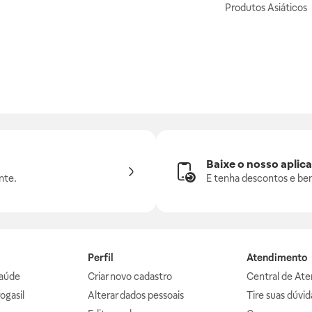
Produtos Asiáticos
Baixe o nosso aplica
nte.
E tenha descontos e ben
Perfil
Atendimento
aúde
Criar novo cadastro
Central de At
ogasil
Alterar dados pessoais
Tire suas dúvi