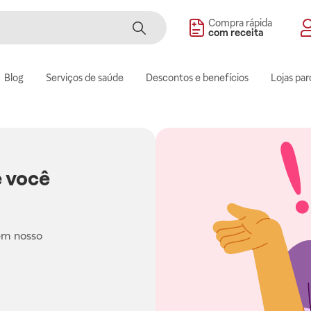
Compra rápida
com receita
Blog
Serviços de saúde
Descontos e benefícios
Lojas par
 você
em nosso