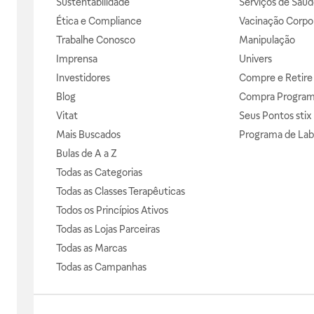
Sustentabilidade
Serviços de Saúd
Ética e Compliance
Vacinação Corpor
Trabalhe Conosco
Manipulação
Imprensa
Univers
Investidores
Compre e Retire
Blog
Compra Progra
Vitat
Seus Pontos stix
Mais Buscados
Programa de Lab
Bulas de A a Z
Todas as Categorias
Todas as Classes Terapêuticas
Todos os Princípios Ativos
Todas as Lojas Parceiras
Todas as Marcas
Todas as Campanhas