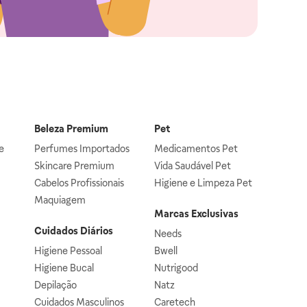
Beleza Premium
Pet
e
Perfumes Importados
Medicamentos Pet
Skincare Premium
Vida Saudável Pet
Cabelos Profissionais
Higiene e Limpeza Pet
Maquiagem
Marcas Exclusivas
Cuidados Diários
Needs
Higiene Pessoal
Bwell
Higiene Bucal
Nutrigood
Depilação
Natz
Cuidados Masculinos
Caretech