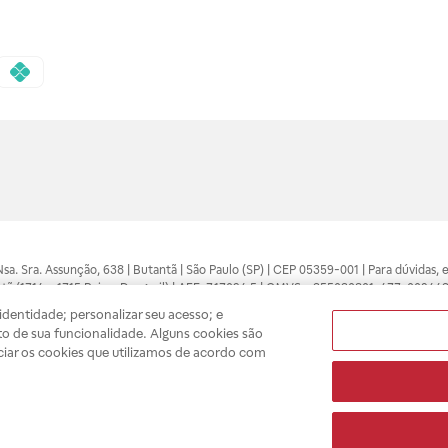
 Nsa. Sra. Assunção, 638 | Butantã | São Paulo (SP) | CEP 05359-001 | Para dúvidas
tã (1714 e 1715 Raia e Drogasil) | AFE: 7.17094.5 | CMVS - 355030801-477-002443
pelo profissional da área médica. Somente o médico está apto a diagnosticar q
dentidade; personalizar seu acesso; e
ões divulgados no site são válidos apenas para compras feitas pela internet. Mai
o de sua funcionalidade. Alguns cookies são
e você possa realizar suas compras com tranquilidade. A privacidade e a seguran
ciar os cookies que utilizamos de acordo com
sso estoque.
A
Drogasil
segue as determinações da