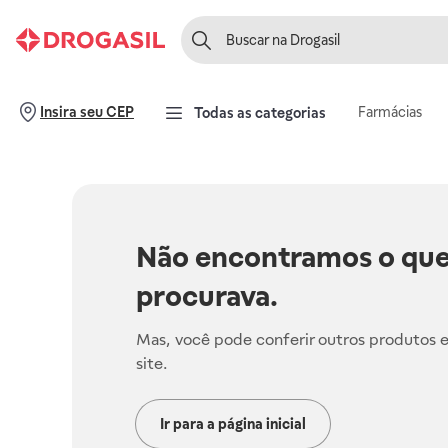
Farmácias
Insira seu CEP
Todas as categorias
Não encontramos o que
procurava.
Mas, você pode conferir outros produtos 
site.
Ir para a página inicial