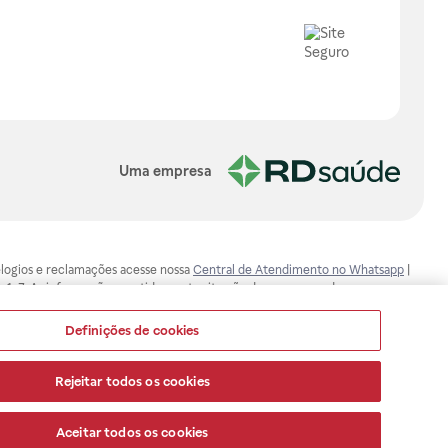
Uma empresa
, elogios e reclamações acesse nossa
Central de Atendimento no Whatsapp
|
-1-7. As informações contidas neste site não devem ser usadas para
ualquer problema de saúde e prescrever o tratamento adequado. Ao
ores esclarecimentos, consultar o site: www.anvisa.gov.br. A Raia Drogasil
Definições de cookies
ça dos clientes são compromissos da Raia Drogasil SA. Todos os pedidos
Rejeitar todos os cookies
Aceitar todos os cookies