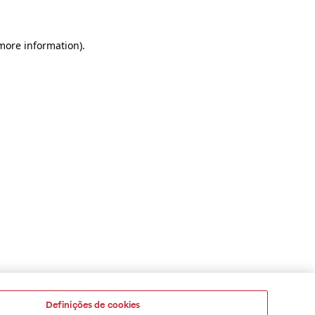
 more information)
.
Definições de cookies