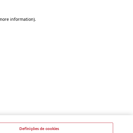
 more information)
.
Definições de cookies