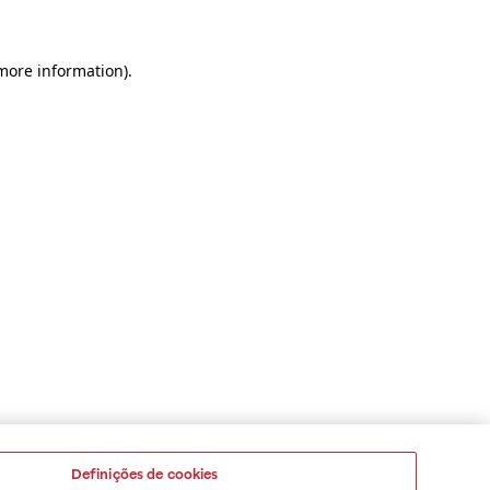
 more information)
.
Definições de cookies