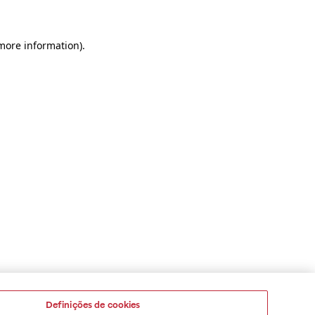
 more information)
.
Definições de cookies