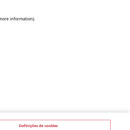
 more information)
.
Definições de cookies