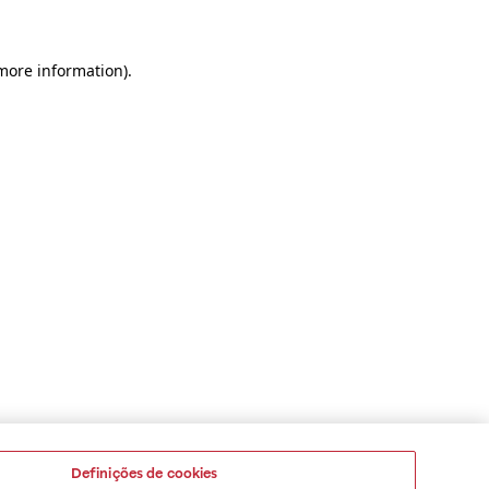
 more information)
.
Definições de cookies