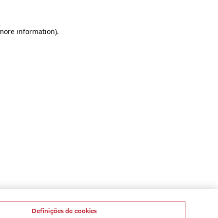
 more information)
.
Definições de cookies