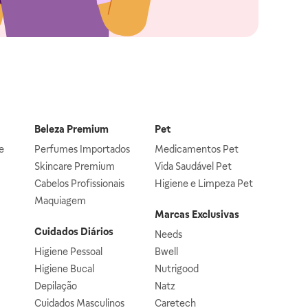
Beleza Premium
Pet
e
Perfumes Importados
Medicamentos Pet
Skincare Premium
Vida Saudável Pet
Cabelos Profissionais
Higiene e Limpeza Pet
Maquiagem
Marcas Exclusivas
Cuidados Diários
Needs
Higiene Pessoal
Bwell
Higiene Bucal
Nutrigood
Depilação
Natz
Cuidados Masculinos
Caretech