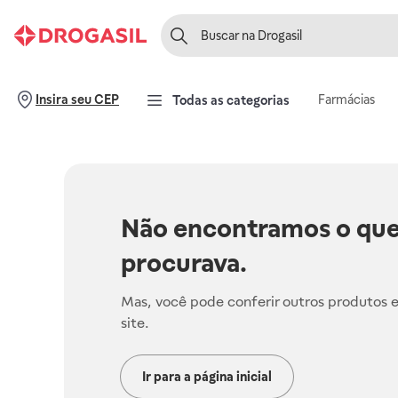
Farmácias
Insira seu CEP
Todas as categorias
Não encontramos o que
procurava.
Mas, você pode conferir outros produtos 
site.
Ir para a página inicial