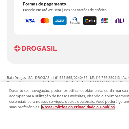
Formas de pagamento
Parcele em até 3x* sem juros nos cartões de crédito
Raia Drogasil SA | DROGASIL | 61.585.865/0240-93 | I.E. 116.756.280.113 | Av.
Farmacêutico responsável: Gisele da Penha Barbosa | CRF 89453 | Polo Butan
automedicação e não substituem, em hipótese alguma, as orientações dadas 
Durante sua navegação, podemos utilizar cookies para: confirmar sua i
persistirem os sintomas, um médico deverá ser consultado. Os preços e promoç
acompanhar a utilização de nossos websites, visando o aprimorament
SA trabalha com as tecnologias mais avançadas de proteção de dados, para qu
essenciais para nossos serviços, outros opcionais. Você poderá geren
efetuados estão sujeitos à confirmação da disponibilidade de produto em no
suas preferências.
Nossa Política de Privacidade e Cookies