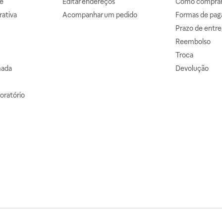
e
Editar endereços
Como comprar 
ativa
Acompanhar um pedido
Formas de pa
Prazo de entre
Reembolso
Troca
mada
Devolução
oratório