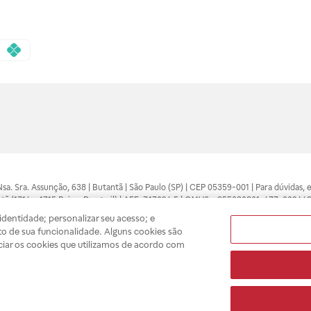
 Nsa. Sra. Assunção, 638 | Butantã | São Paulo (SP) | CEP 05359-001 | Para dúvidas
tã (1714 e 1715 Raia e Drogasil) | AFE: 7.17094.5 | CMVS - 355030801-477-002443
pelo profissional da área médica. Somente o médico está apto a diagnosticar q
dentidade; personalizar seu acesso; e
ões divulgados no site são válidos apenas para compras feitas pela internet. Mai
o de sua funcionalidade. Alguns cookies são
e você possa realizar suas compras com tranquilidade. A privacidade e a seguran
ciar os cookies que utilizamos de acordo com
sso estoque.
A
Drogasil
segue as determinações da