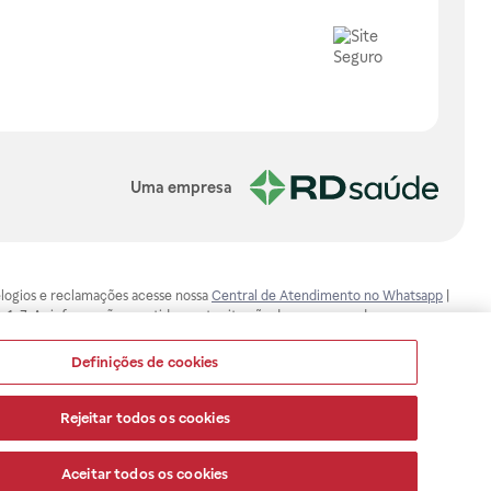
Uma empresa
, elogios e reclamações acesse nossa
Central de Atendimento no Whatsapp
|
-1-7. As informações contidas neste site não devem ser usadas para
ualquer problema de saúde e prescrever o tratamento adequado. Ao
ores esclarecimentos, consultar o site: www.anvisa.gov.br. A Raia Drogasil
Definições de cookies
ça dos clientes são compromissos da Raia Drogasil SA. Todos os pedidos
Rejeitar todos os cookies
Aceitar todos os cookies