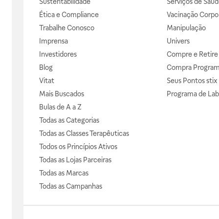
Sustentabilidade
Serviços de Saúd
Ética e Compliance
Vacinação Corpor
Trabalhe Conosco
Manipulação
Imprensa
Univers
Investidores
Compre e Retire
Blog
Compra Progra
Vitat
Seus Pontos stix
Mais Buscados
Programa de Lab
Bulas de A a Z
Todas as Categorias
Todas as Classes Terapêuticas
Todos os Princípios Ativos
Todas as Lojas Parceiras
Todas as Marcas
Todas as Campanhas