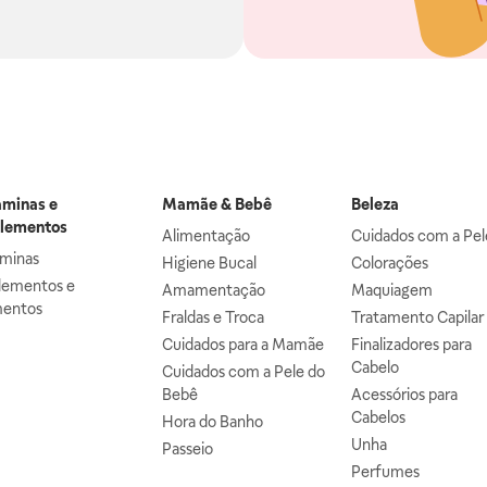
aminas e
Mamãe & Bebê
Beleza
lementos
Alimentação
Cuidados com a Pel
aminas
Higiene Bucal
Colorações
lementos e
Amamentação
Maquiagem
mentos
Fraldas e Troca
Tratamento Capilar
Cuidados para a Mamãe
Finalizadores para
Cabelo
Cuidados com a Pele do
Bebê
Acessórios para
Cabelos
Hora do Banho
Unha
Passeio
Perfumes