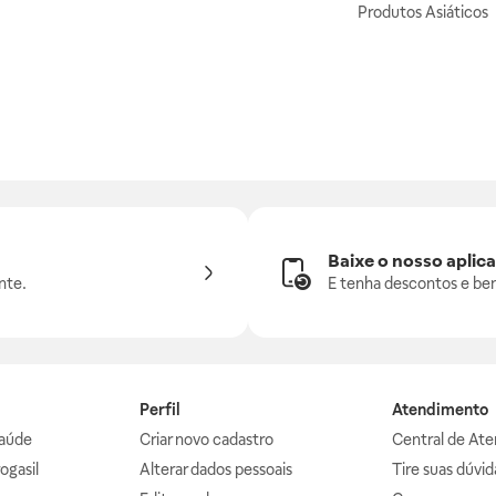
Produtos Asiáticos
Baixe o nosso aplica
nte.
E tenha descontos e ben
Perfil
Atendimento
aúde
Criar novo cadastro
Central de At
ogasil
Alterar dados pessoais
Tire suas dúvi