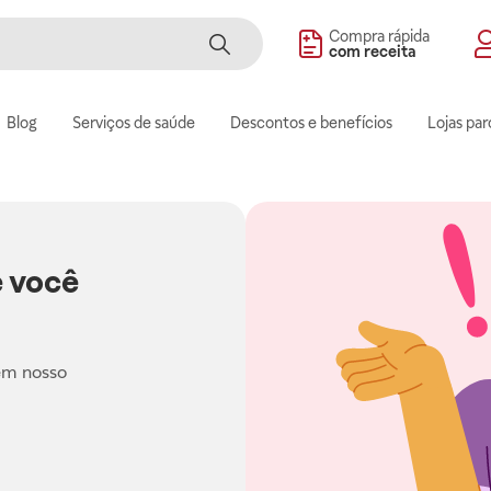
Compra rápida
com receita
Blog
Serviços de saúde
Descontos e benefícios
Lojas par
 você
em nosso