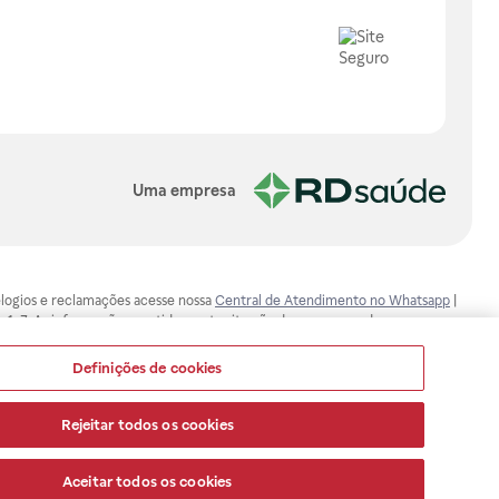
Uma empresa
, elogios e reclamações acesse nossa
Central de Atendimento no Whatsapp
|
-1-7. As informações contidas neste site não devem ser usadas para
ualquer problema de saúde e prescrever o tratamento adequado. Ao
ores esclarecimentos, consultar o site: www.anvisa.gov.br. A Raia Drogasil
Definições de cookies
ça dos clientes são compromissos da Raia Drogasil SA. Todos os pedidos
Rejeitar todos os cookies
Aceitar todos os cookies