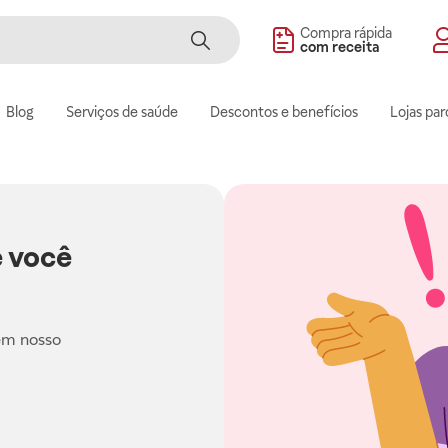
Compra rápida
com receita
Blog
Serviços de saúde
Descontos e benefícios
Lojas par
 você
em nosso