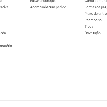
e
Editar endereços
Como comprar 
ativa
Acompanhar um pedido
Formas de pa
Prazo de entre
Reembolso
Troca
mada
Devolução
oratório