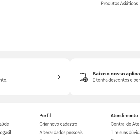
Produtos Asiáticos
Baixe o nosso aplica
nte.
E tenha descontos e ben
Perfil
Atendimento
aúde
Criar novo cadastro
Central de At
ogasil
Alterar dados pessoais
Tire suas dúvi