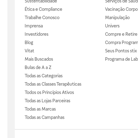
Sustentabilidade
Serviços de Saúd
Ética e Compliance
Vacinação Corpor
Trabalhe Conosco
Manipulação
Imprensa
Univers
Investidores
Compre e Retire
Blog
Compra Progra
Vitat
Seus Pontos stix
Mais Buscados
Programa de Lab
Bulas de A a Z
Todas as Categorias
Todas as Classes Terapêuticas
Todos os Princípios Ativos
Todas as Lojas Parceiras
Todas as Marcas
Todas as Campanhas