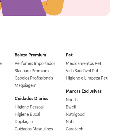
Beleza Premium
Pet
e
Perfumes Importados
Medicamentos Pet
Skincare Premium
Vida Saudável Pet
Cabelos Profissionais
Higiene e Limpeza Pet
Maquiagem
Marcas Exclusivas
Cuidados Diários
Needs
Higiene Pessoal
Bwell
Higiene Bucal
Nutrigood
Depilação
Natz
Cuidados Masculinos
Caretech