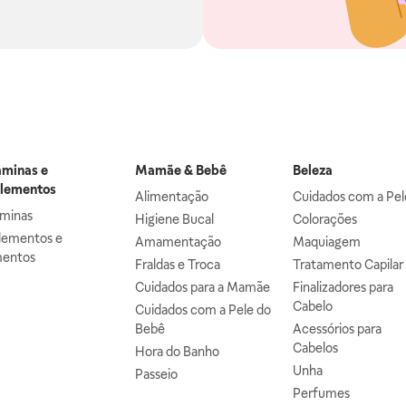
aminas e
Mamãe & Bebê
Beleza
lementos
Alimentação
Cuidados com a Pel
aminas
Higiene Bucal
Colorações
lementos e
Amamentação
Maquiagem
mentos
Fraldas e Troca
Tratamento Capilar
Cuidados para a Mamãe
Finalizadores para
Cabelo
Cuidados com a Pele do
Bebê
Acessórios para
Cabelos
Hora do Banho
Unha
Passeio
Perfumes