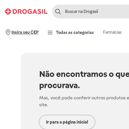
Farmácias
Insira seu CEP
Todas as categorias
Não encontramos o que
procurava.
Mas, você pode conferir outros produtos 
site.
Ir para a página inicial