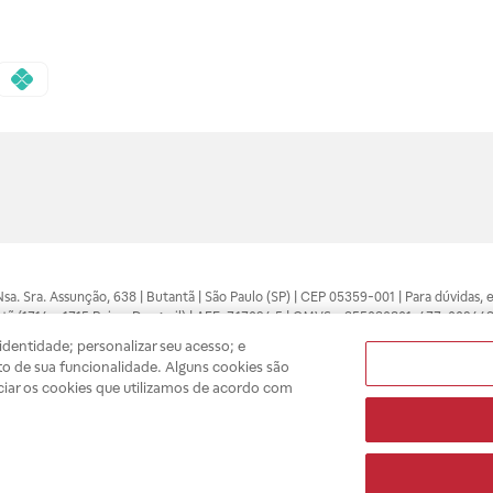
 Nsa. Sra. Assunção, 638 | Butantã | São Paulo (SP) | CEP 05359-001 | Para dúvidas
tã (1714 e 1715 Raia e Drogasil) | AFE: 7.17094.5 | CMVS - 355030801-477-002443
pelo profissional da área médica. Somente o médico está apto a diagnosticar q
dentidade; personalizar seu acesso; e
ões divulgados no site são válidos apenas para compras feitas pela internet. Mai
o de sua funcionalidade. Alguns cookies são
e você possa realizar suas compras com tranquilidade. A privacidade e a seguran
ciar os cookies que utilizamos de acordo com
sso estoque.
A
Drogasil
segue as determinações da