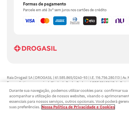
Formas de pagamento
Parcele em até 3x* sem juros nos cartões de crédito
Raia Drogasil SA | DROGASIL | 61.585.865/0240-93 | I.E. 116.756.280.113 | Av.
Farmacêutico responsável: Gisele da Penha Barbosa | CRF 89453 | Polo Butan
automedicação e não substituem, em hipótese alguma, as orientações dadas 
Durante sua navegação, podemos utilizar cookies para: confirmar sua i
persistirem os sintomas, um médico deverá ser consultado. Os preços e promoç
acompanhar a utilização de nossos websites, visando o aprimorament
SA trabalha com as tecnologias mais avançadas de proteção de dados, para qu
essenciais para nossos serviços, outros opcionais. Você poderá geren
efetuados estão sujeitos à confirmação da disponibilidade de produto em no
suas preferências.
Nossa Política de Privacidade e Cookies