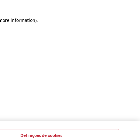
 more information)
.
Definições de cookies