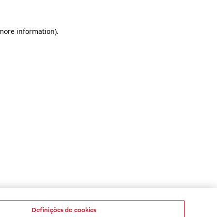
 more information)
.
Definições de cookies