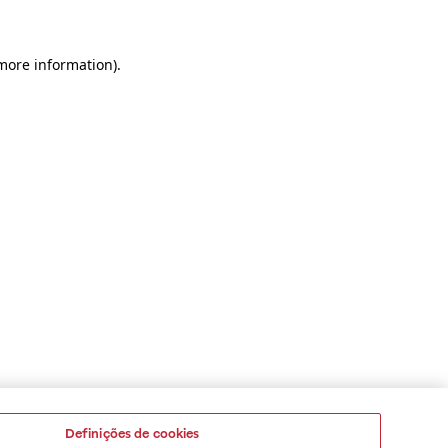
 more information)
.
Definições de cookies