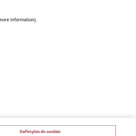
 more information)
.
Definições de cookies