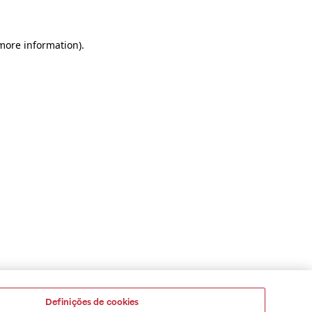
 more information)
.
Definições de cookies