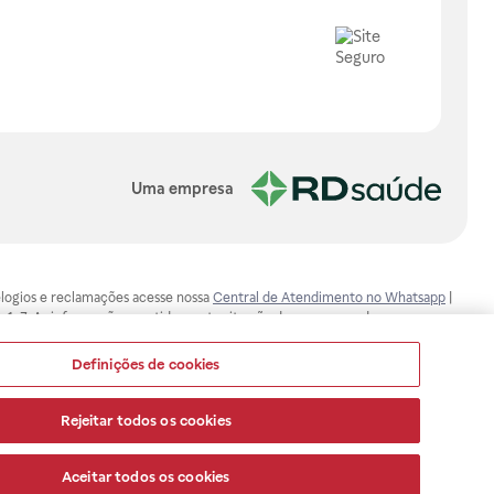
Uma empresa
, elogios e reclamações acesse nossa
Central de Atendimento no Whatsapp
|
-1-7. As informações contidas neste site não devem ser usadas para
ualquer problema de saúde e prescrever o tratamento adequado. Ao
ores esclarecimentos, consultar o site: www.anvisa.gov.br. A Raia Drogasil
Definições de cookies
ça dos clientes são compromissos da Raia Drogasil SA. Todos os pedidos
Rejeitar todos os cookies
Aceitar todos os cookies