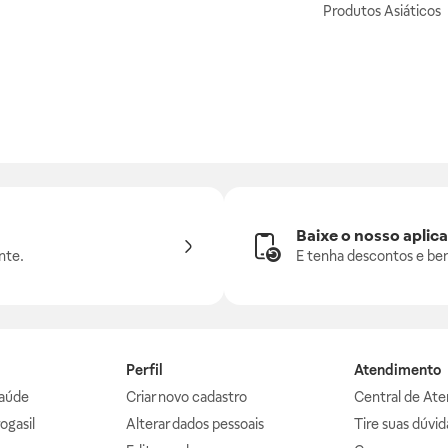
Produtos Asiáticos
Baixe o nosso aplica
nte.
E tenha descontos e ben
Perfil
Atendimento
aúde
Criar novo cadastro
Central de At
ogasil
Alterar dados pessoais
Tire suas dúvi