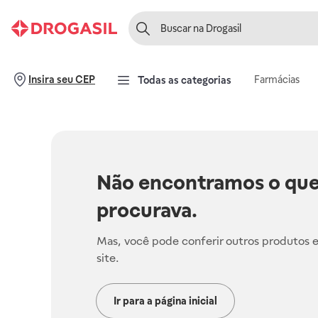
Farmácias
Insira seu CEP
Todas as categorias
Não encontramos o que
procurava.
Mas, você pode conferir outros produtos 
site.
Ir para a página inicial