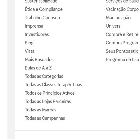
Sustentabilidade
Serviços de Saúd
Ética e Compliance
Vacinação Corpor
Trabalhe Conosco
Manipulação
Imprensa
Univers
Investidores
Compre e Retire
Blog
Compra Progra
Vitat
Seus Pontos stix
Mais Buscados
Programa de Lab
Bulas de A a Z
Todas as Categorias
Todas as Classes Terapêuticas
Todos os Princípios Ativos
Todas as Lojas Parceiras
Todas as Marcas
Todas as Campanhas