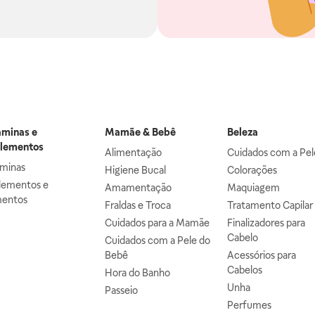
aminas e
Mamãe & Bebê
Beleza
lementos
Alimentação
Cuidados com a Pel
aminas
Higiene Bucal
Colorações
lementos e
Amamentação
Maquiagem
mentos
Fraldas e Troca
Tratamento Capilar
Cuidados para a Mamãe
Finalizadores para
Cabelo
Cuidados com a Pele do
Bebê
Acessórios para
Cabelos
Hora do Banho
Unha
Passeio
Perfumes