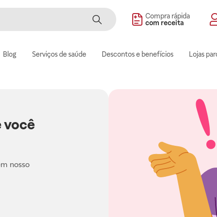
Compra rápida
com receita
Blog
Serviços de saúde
Descontos e benefícios
Lojas par
 você
em nosso