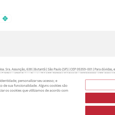
 Nsa. Sra. Assunção, 638 | Butantã | São Paulo (SP) | CEP 05359-001 | Para dúvidas
tã (1714 e 1715 Raia e Drogasil) | AFE: 7.17094.5 | CMVS - 355030801-477-002443
pelo profissional da área médica. Somente o médico está apto a diagnosticar q
dentidade; personalizar seu acesso; e
ões divulgados no site são válidos apenas para compras feitas pela internet. Mai
o de sua funcionalidade. Alguns cookies são
e você possa realizar suas compras com tranquilidade. A privacidade e a seguran
ciar os cookies que utilizamos de acordo com
sso estoque.
A
Drogasil
segue as determinações da