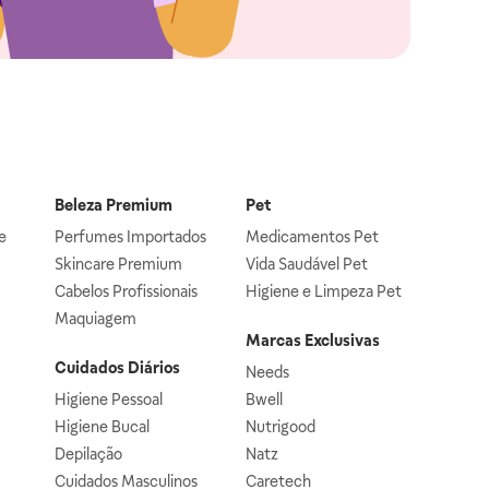
Beleza Premium
Pet
e
Perfumes Importados
Medicamentos Pet
Skincare Premium
Vida Saudável Pet
Cabelos Profissionais
Higiene e Limpeza Pet
Maquiagem
Marcas Exclusivas
Cuidados Diários
Needs
Higiene Pessoal
Bwell
Higiene Bucal
Nutrigood
Depilação
Natz
Cuidados Masculinos
Caretech