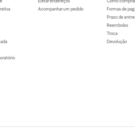
e
Editar endereços
Como comprar 
ativa
Acompanhar um pedido
Formas de pa
Prazo de entre
Reembolso
Troca
mada
Devolução
oratório