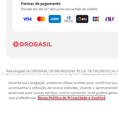
Formas de pagamento
Parcele em até 3x* sem juros nos cartões de crédito
Raia Drogasil SA | DROGASIL | 61.585.865/0240-93 | I.E. 116.756.280.113 | Av.
Farmacêutico responsável: Gisele da Penha Barbosa | CRF 89453 | Polo Butan
automedicação e não substituem, em hipótese alguma, as orientações dadas 
Durante sua navegação, podemos utilizar cookies para: confirmar sua i
persistirem os sintomas, um médico deverá ser consultado. Os preços e promoç
acompanhar a utilização de nossos websites, visando o aprimorament
SA trabalha com as tecnologias mais avançadas de proteção de dados, para qu
essenciais para nossos serviços, outros opcionais. Você poderá geren
efetuados estão sujeitos à confirmação da disponibilidade de produto em no
suas preferências.
Nossa Política de Privacidade e Cookies