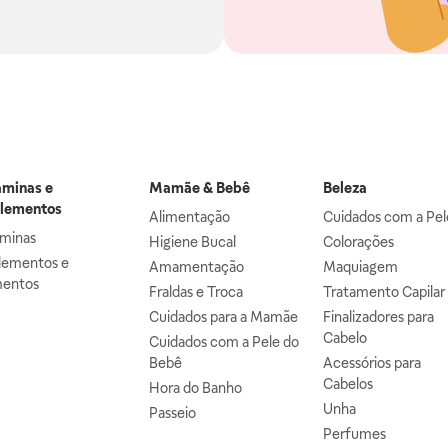
aminas e
Mamãe & Bebê
Beleza
lementos
Alimentação
Cuidados com a Pel
aminas
Higiene Bucal
Colorações
lementos e
Amamentação
Maquiagem
mentos
Fraldas e Troca
Tratamento Capilar
Cuidados para a Mamãe
Finalizadores para
Cabelo
Cuidados com a Pele do
Bebê
Acessórios para
Cabelos
Hora do Banho
Unha
Passeio
Perfumes