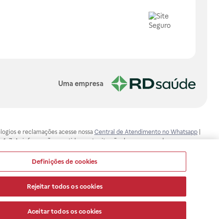
Uma empresa
, elogios e reclamações acesse nossa
Central de Atendimento no Whatsapp
|
-1-7. As informações contidas neste site não devem ser usadas para
ualquer problema de saúde e prescrever o tratamento adequado. Ao
ores esclarecimentos, consultar o site: www.anvisa.gov.br. A Raia Drogasil
Definições de cookies
ça dos clientes são compromissos da Raia Drogasil SA. Todos os pedidos
Rejeitar todos os cookies
Aceitar todos os cookies