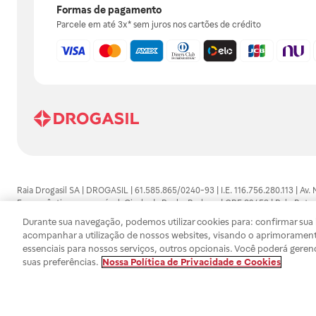
Formas de pagamento
Parcele em até 3x* sem juros nos cartões de crédito
Raia Drogasil SA | DROGASIL | 61.585.865/0240-93 | I.E. 116.756.280.113 | Av.
Farmacêutico responsável: Gisele da Penha Barbosa | CRF 89453 | Polo Butan
automedicação e não substituem, em hipótese alguma, as orientações dadas 
Durante sua navegação, podemos utilizar cookies para: confirmar sua i
persistirem os sintomas, um médico deverá ser consultado. Os preços e promoç
acompanhar a utilização de nossos websites, visando o aprimorament
SA trabalha com as tecnologias mais avançadas de proteção de dados, para qu
essenciais para nossos serviços, outros opcionais. Você poderá geren
efetuados estão sujeitos à confirmação da disponibilidade de produto em no
suas preferências.
Nossa Política de Privacidade e Cookies