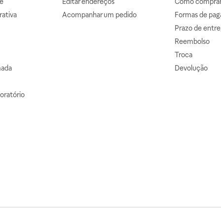
e
Editar endereços
Como comprar 
ativa
Acompanhar um pedido
Formas de pa
Prazo de entre
Reembolso
Troca
mada
Devolução
oratório