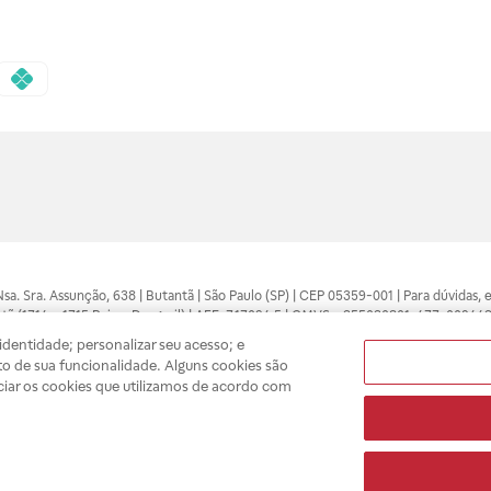
 Nsa. Sra. Assunção, 638 | Butantã | São Paulo (SP) | CEP 05359-001 | Para dúvidas
tã (1714 e 1715 Raia e Drogasil) | AFE: 7.17094.5 | CMVS - 355030801-477-002443
pelo profissional da área médica. Somente o médico está apto a diagnosticar q
dentidade; personalizar seu acesso; e
ões divulgados no site são válidos apenas para compras feitas pela internet. Mai
o de sua funcionalidade. Alguns cookies são
e você possa realizar suas compras com tranquilidade. A privacidade e a seguran
ciar os cookies que utilizamos de acordo com
sso estoque.
A
Drogasil
segue as determinações da