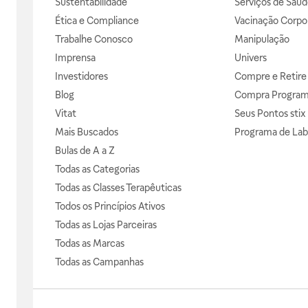
Sustentabilidade
Serviços de Saúd
Ética e Compliance
Vacinação Corpor
Trabalhe Conosco
Manipulação
Imprensa
Univers
Investidores
Compre e Retire
Blog
Compra Progra
Vitat
Seus Pontos stix
Mais Buscados
Programa de Lab
Bulas de A a Z
Todas as Categorias
Todas as Classes Terapêuticas
Todos os Princípios Ativos
Todas as Lojas Parceiras
Todas as Marcas
Todas as Campanhas