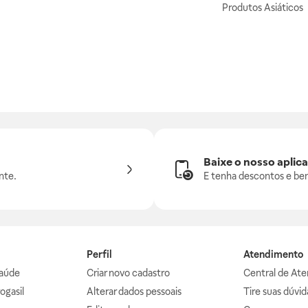
Produtos Asiáticos
Baixe o nosso aplica
nte.
E tenha descontos e ben
Perfil
Atendimento
aúde
Criar novo cadastro
Central de At
ogasil
Alterar dados pessoais
Tire suas dúvi