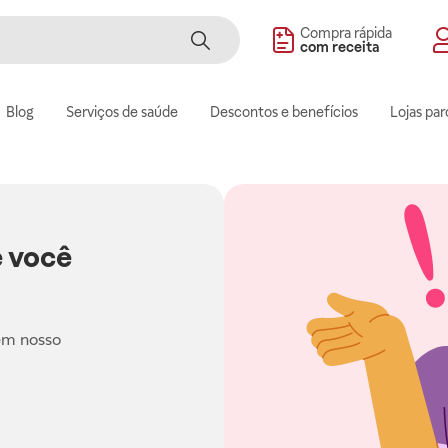
Compra rápida
com receita
Blog
Serviços de saúde
Descontos e benefícios
Lojas par
 você
em nosso