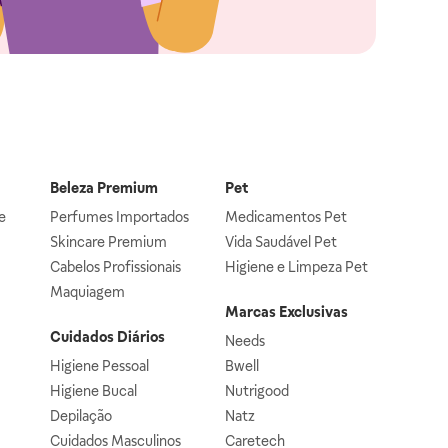
Beleza Premium
Pet
e
Perfumes Importados
Medicamentos Pet
Skincare Premium
Vida Saudável Pet
Cabelos Profissionais
Higiene e Limpeza Pet
Maquiagem
Marcas Exclusivas
Cuidados Diários
Needs
Higiene Pessoal
Bwell
Higiene Bucal
Nutrigood
Depilação
Natz
Cuidados Masculinos
Caretech