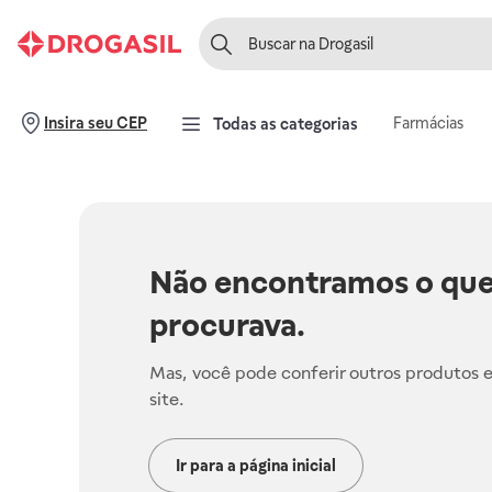
Farmácias
Insira seu CEP
Todas as categorias
Não encontramos o que
procurava.
Mas, você pode conferir outros produtos 
site.
Ir para a página inicial