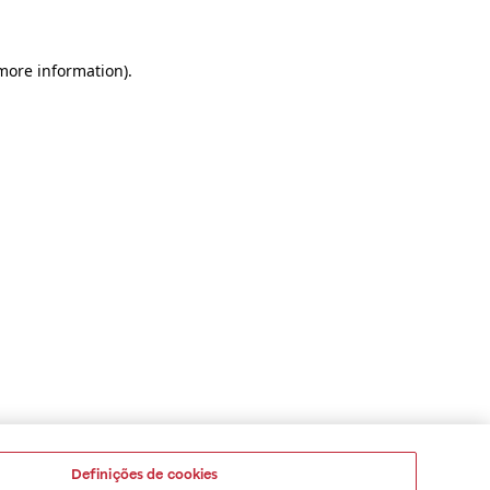
 more information)
.
Definições de cookies