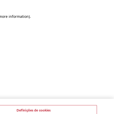
 more information)
.
Definições de cookies