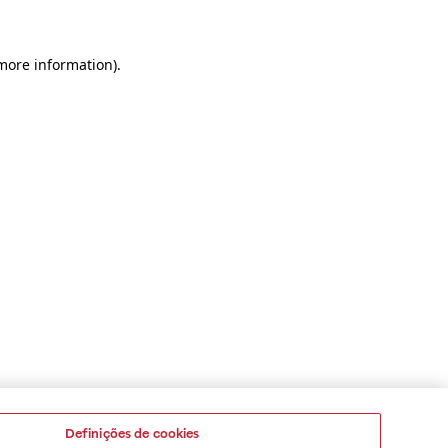
 more information)
.
Definições de cookies