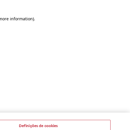
 more information)
.
Definições de cookies