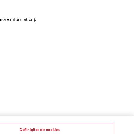
 more information)
.
Definições de cookies