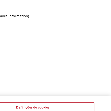
 more information)
.
Definições de cookies