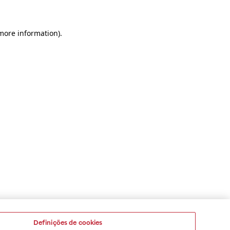
 more information)
.
Definições de cookies