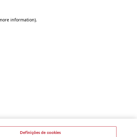
 more information)
.
Definições de cookies